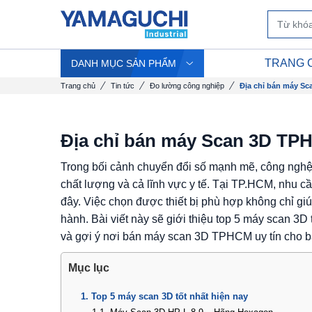
TRANG 
DANH MỤC SẢN PHẨM
Trang chủ
Tin tức
Đo lường công nghiệp
Địa chỉ bán máy Sc
Địa chỉ bán máy Scan 3D TPH
Trong bối cảnh chuyển đổi số mạnh mẽ, công nghệ q
chất lượng và cả lĩnh vực y tế. Tại TP.HCM, nhu c
đây. Việc chọn được thiết bị phù hợp không chỉ g
hành. Bài viết này sẽ giới thiệu top 5 máy scan 3D
và gợi ý nơi bán máy scan 3D TPHCM uy tín cho b
Mục lục
1. Top 5 máy scan 3D tốt nhất hiện nay