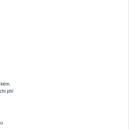
i kèm.
chi phí
êu