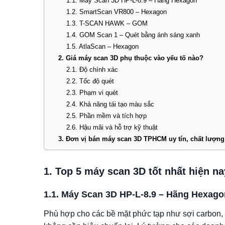
1.1. Máy Scan 3D HP-L-8.9 – Hãng Hexagon
1.2. SmartScan VR800 – Hexagon
1.3. T-SCAN HAWK – GOM
1.4. GOM Scan 1 – Quét bằng ánh sáng xanh
1.5. AtlaScan – Hexagon
2. Giá máy scan 3D phụ thuộc vào yếu tố nào?
2.1. Độ chính xác
2.2. Tốc độ quét
2.3. Phạm vi quét
2.4. Khả năng tái tạo màu sắc
2.5. Phần mềm và tích hợp
2.6. Hậu mãi và hỗ trợ kỹ thuật
3. Đơn vị bán máy scan 3D TPHCM uy tín, chất lượng
1. Top 5 máy scan 3D tốt nhất hiện na
1.1. Máy Scan 3D HP-L-8.9 – Hãng Hexago
Phù hợp cho các bề mặt phức tạp như sợi carbon, 