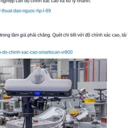
 nghiệp cần độ chính xác cao và xử lý nhanh.
-thuat-dao-nguoc-hp-l-89
rong tầm giá phải chăng. Quét chi tiết với độ chính xác cao, tái
o-do-chinh-xac-cao-smartscan-vr800