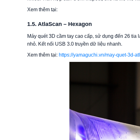
Xem thêm tại:
1.5. AtlaScan – Hexagon
Máy quét 3D cầm tay cao cấp, sử dụng đến 26 tia las
nhỏ. Kết nối USB 3.0 truyền dữ liệu nhanh.
Xem thêm tại:
https://yamaguchi.vn/may-quet-3d-at