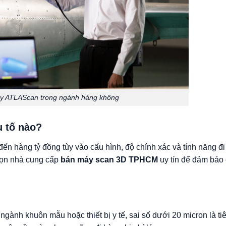
y ATLAScan trong ngành hàng không
u tố nào?
đến hàng tỷ đồng tùy vào cấu hình, độ chính xác và tính năng đ
họn nhà cung cấp
bán máy scan 3D TPHCM
uy tín để đảm bảo 
ngành khuôn mẫu hoặc thiết bị y tế, sai số dưới 20 micron là ti