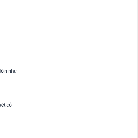
 lớn như
uét có