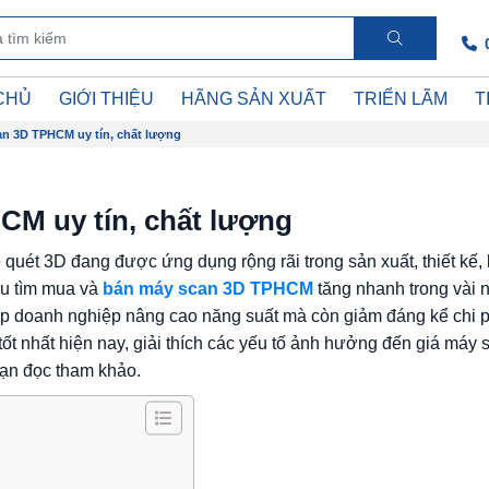
CHỦ
GIỚI THIỆU
HÃNG SẢN XUẤT
TRIỂN LÃM
T
an 3D TPHCM uy tín, chất lượng
CM uy tín, chất lượng
uét 3D đang được ứng dụng rộng rãi trong sản xuất, thiết kế, 
ầu tìm mua và
bán máy scan 3D TPHCM
tăng nhanh trong vài
iúp doanh nghiệp nâng cao năng suất mà còn giảm đáng kể chi p
 tốt nhất hiện nay, giải thích các yếu tố ảnh hưởng đến giá máy 
ạn đọc tham khảo.