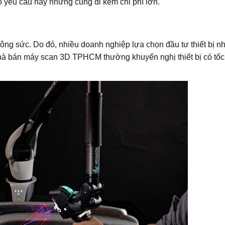
yêu cầu này nhưng cũng đi kèm chi phí lớn.
 công sức. Do đó, nhiều doanh nghiệp lựa chọn đầu tư thiết bị 
nhà bán máy scan 3D TPHCM thường khuyến nghị thiết bị có tốc