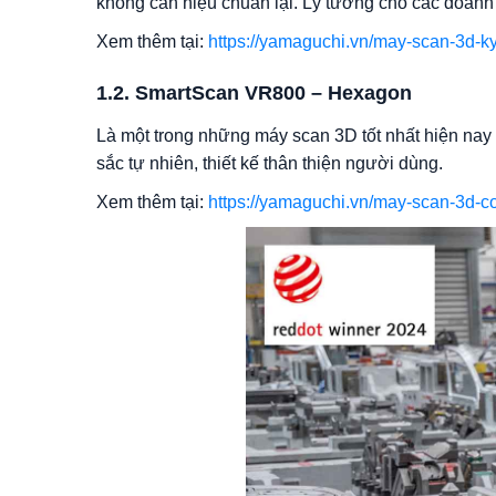
không cần hiệu chuẩn lại. Lý tưởng cho các doanh
Xem thêm tại:
https://yamaguchi.vn/may-scan-3d-ky
1.2. SmartScan VR800 – Hexagon
Là một trong những máy scan 3D tốt nhất hiện nay t
sắc tự nhiên, thiết kế thân thiện người dùng.
Xem thêm tại:
https://yamaguchi.vn/may-scan-3d-c