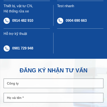
Thiết bị, vật tư CN,
Test nhanh
Hệ thống rửa xe
0914 482 910
0904 690 663
Hỗ trợ kỹ thuật
0981 729 948
ĐĂNG KÝ NHẬN TƯ VẤN