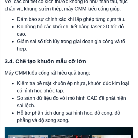
Với các chi tiết có kích thước khổng lồ như thân tàu, trục
chân vịt, khung sườn thép, máy CMM kiểu cổng giúp:
Đảm bảo sự chính xác khi lắp ghép từng cụm tàu.
Đo đồng bộ các khối chi tiết bằng laser 3D tốc độ
cao.
Giảm sai số tích lũy trong giai đoạn gia công và tổ
hợp.
3.4. Chế tạo khuôn mẫu cỡ lớn
Máy CMM kiểu cổng rất hiệu quả trong:
Kiểm tra bề mặt khuôn ép nhựa, khuôn đúc kim loại
có hình học phức tạp.
So sánh dữ liệu đo với mô hình CAD để phát hiện
sai lệch.
Hỗ trợ phân tích dung sai hình học, độ cong, độ
phẳng và độ song song.