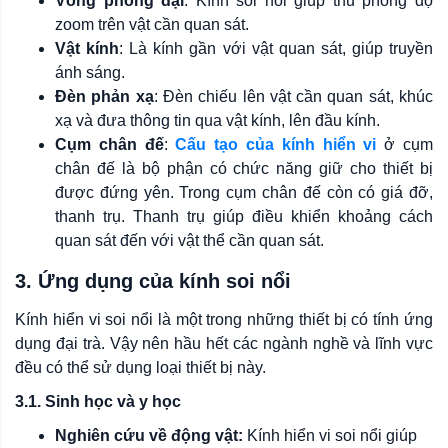
Vòng phóng đại
: Kính soi nổi giúp thu phóng độ
zoom trên vật cần quan sát.
Vật kính
: Là kính gần với vật quan sát, giúp truyền
ánh sáng.
Đèn phản xạ
: Đèn chiếu lên vật cần quan sát, khúc
xạ và đưa thông tin qua vật kính, lên đầu kính.
Cụm chân đế
:
Cấu tạo của kính hiển vi
ở cụm
chân đế là bộ phận có chức năng giữ cho thiết bị
được đứng yên. Trong cụm chân đế còn có giá đỡ,
thanh trụ. Thanh trụ giúp điều khiển khoảng cách
quan sát đến với vật thể cần quan sát.
3. Ứng dụng của kính soi nổi
Kính hiển vi soi nổi là một trong những thiết bị có tính ứng
dụng đại trà. Vậy nên hầu hết các ngành nghề và lĩnh vực
đều có thể sử dụng loại thiết bị này.
3.1. Sinh học và y học
Nghiên cứu về động vật:
Kính hiển vi soi nổi giúp