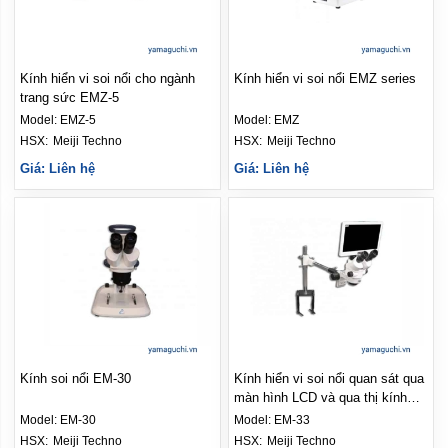
Kính hiển vi soi nổi cho ngành
Kính hiển vi soi nổi EMZ series
trang sức EMZ-5
Model:
EMZ-5
Model:
EMZ
HSX: 
Meiji Techno
HSX: 
Meiji Techno
Giá: Liên hệ
Giá: Liên hệ
Kính soi nổi EM-30
Kính hiển vi soi nổi quan sát qua
màn hình LCD và qua thị kính
EM-33
Model:
EM-30
Model:
EM-33
HSX: 
Meiji Techno
HSX: 
Meiji Techno