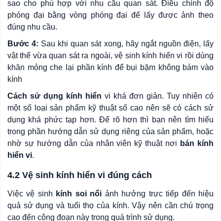
sao cho phù hợp với nhu cầu quan sát. Điều chỉnh độ
phóng đại bằng vòng phóng đại để lấy được ảnh theo
đúng nhu cầu.
Bước 4:
Sau khi quan sát xong, hãy ngắt nguồn điện, lấy
vật thể vừa quan sát ra ngoài, vệ sinh kính hiển vi rồi dùng
khăn mỏng che lại phần kính để bụi bặm không bám vào
kính
Cách sử dụng kính hiển
vi khá đơn giản. Tuy nhiên có
một số loại sản phẩm kỹ thuật số cao nên sẽ có cách sử
dụng khá phức tạp hơn. Để rõ hơn thì bạn nên tìm hiểu
trong phần hướng dẫn sử dụng riêng của sản phẩm, hoặc
nhờ sự hướng dẫn của nhân viên kỹ thuật nơi
bán kính
hiển vi
.
4.2 Vệ sinh kính hiển vi đúng cách
Việc vệ sinh
kính soi nổi
ảnh hưởng trực tiếp đến hiệu
quả sử dụng và tuổi thọ của kính. Vậy nên cần chú trọng
cao đến công đoạn này trong quá trình sử dụng.