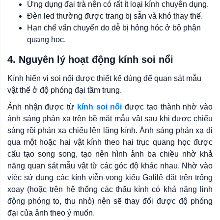
Ứng dụng đại trà nên có rất ít loại kính chuyên dụng.
Đèn led thường được trang bị sẵn và khó thay thế.
Hạn chế vẩn chuyển do dễ bị hỏng hóc ở bộ phận
quang học.
4. Nguyên lý hoạt động kính soi nổi
Kính hiển vi soi nổi được thiết kế dùng để quan sát mẫu
vật thể ở độ phóng đại tầm trung.
Ảnh nhận được từ
kính soi nổi
được tạo thành nhờ vào
ánh sáng phản xạ trên bề mặt mẫu vật sau khi được chiếu
sáng rồi phản xạ chiếu lên lăng kính. Ánh sáng phản xạ đi
qua một hoặc hai vật kính theo hai trục quang học được
cấu tạo song song, tạo nên hình ảnh ba chiều nhờ khả
năng quan sát mẫu vật từ các góc độ khác nhau. Nhờ vào
việc sử dụng các kính viễn vọng kiểu Galilê đặt trên trống
xoay (hoặc trên hệ thống các thấu kính có khả năng linh
động phóng to, thu nhỏ) nên sẽ thay đổi được độ phóng
đại của ảnh theo ý muốn.