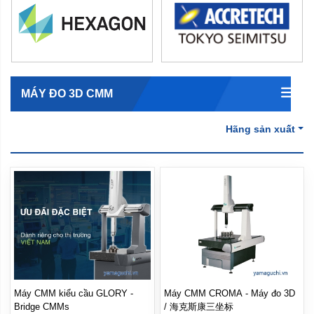
MÁY ĐO 3D CMM
Hãng sản xuất
Máy CMM kiểu cầu GLORY -
Máy CMM CROMA - Máy đo 3D
Bridge CMMs
/ 海克斯康三坐标