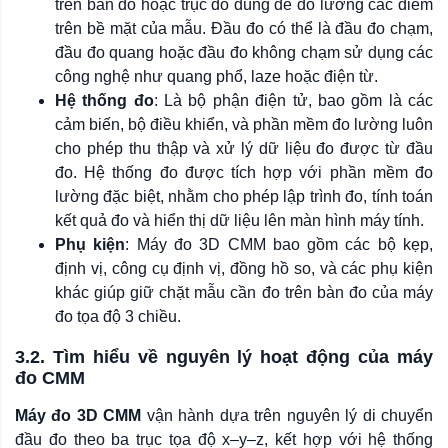
trên bàn đo hoặc trục đo dùng để đo lường các điểm
trên bề mặt của mẫu. Đầu đo có thể là đầu đo chạm,
đầu đo quang hoặc đầu đo không chạm sử dụng các
công nghệ như quang phổ, laze hoặc điện từ.
Hệ thống đo
: Là bộ phận điện tử, bao gồm là các
cảm biến, bộ điều khiển, và phần mềm đo lường luôn
cho phép thu thập và xử lý dữ liệu đo được từ đầu
đo. Hệ thống đo được tích hợp với phần mềm đo
lường đặc biệt, nhằm cho phép lập trình đo, tính toán
kết quả đo và hiển thị dữ liệu lên màn hình máy tính.
Phụ kiện
: Máy đo 3D CMM bao gồm các bộ kẹp,
định vị, công cụ định vị, đồng hồ so, và các phụ kiện
khác giúp giữ chặt mẫu cần đo trên bàn đo của máy
đo tọa độ 3 chiều.
3.2. Tìm hiểu về nguyên lý hoạt động của máy
đo CMM
Máy đo 3D CMM
vận hành dựa trên nguyên lý di chuyển
đầu đo theo ba trục tọa độ x–y–z, kết hợp với hệ thống