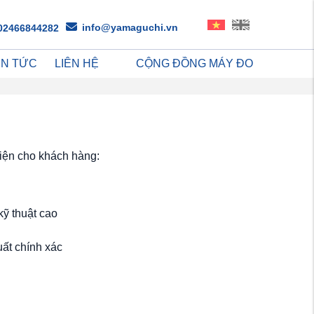
info@yamaguchi.vn
02466844282
IN TỨC
LIÊN HỆ
CỘNG ĐỒNG MÁY ĐO
iện cho khách hàng:
kỹ thuật cao
uất chính xác