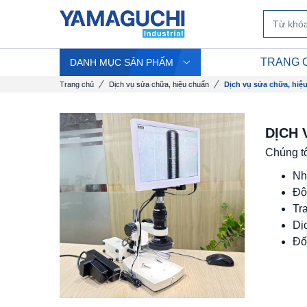
TRANG 
DANH MỤC SẢN PHẨM
Trang chủ
Dịch vụ sửa chữa, hiệu chuẩn
Dịch vụ sửa chữa, hiệu
DỊCH 
Chúng t
Nh
Độ
Tr
Dị
Đố