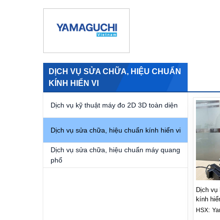
DỊCH VỤ SỬA CHỮA, HIỆU CHUẨN
KÍNH HIỂN VI
Dịch vụ kỹ thuật máy đo 2D 3D toàn diện
Dịch vụ sửa chữa, hiệu chuẩn kính hiển vi
Dịch vụ sửa chữa, hiệu chuẩn máy quang
phổ
Dịch vụ
kính hiể
HSX: 
Ya