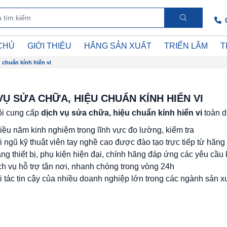
CHỦ
GIỚI THIỆU
HÃNG SẢN XUẤT
TRIỂN LÃM
T
 chuẩn kính hiển vi
VỤ SỬA CHỮA, HIỆU CHUẨN
KÍNH HIỂN VI
ôi cung cấp
dịch vụ sửa chữa, hiệu chuẩn kính hiển vi
toàn d
iều năm kinh nghiệm trong lĩnh vực đo lường, kiểm tra
i ngũ kỹ thuật viên tay nghề cao được đào tạo trực tiếp từ hãng
ang thiết bị, phụ kiện hiện đại, chính hãng đáp ứng các yêu cầu 
ch vụ hỗ trợ tận nơi, nhanh chóng trong vòng 24h
i tác tin cậy của nhiều doanh nghiệp lớn trong các ngành sản x