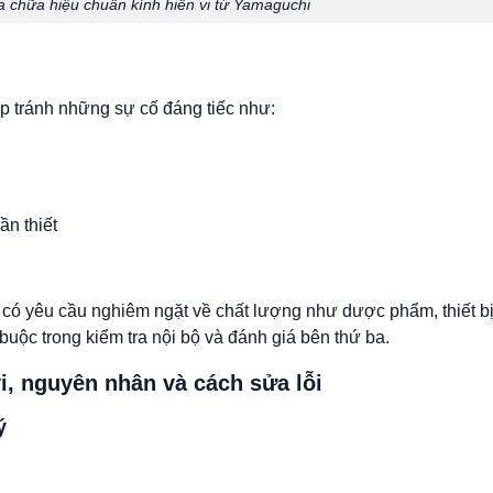
a chữa hiệu chuẩn kính hiển vi từ Yamaguchi
p tránh những sự cố đáng tiếc như:
ần thiết
 có yêu cầu nghiêm ngặt về chất lượng như dược phẩm, thiết bị 
 buộc trong kiểm tra nội bộ và đánh giá bên thứ ba.
vi, nguyên nhân và cách sửa lỗi
ý