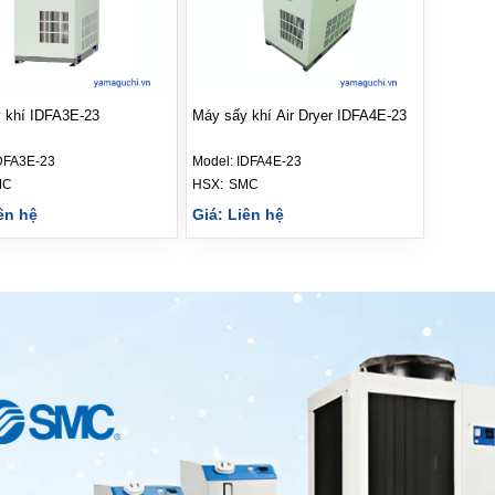
 khí IDFA3E-23
Máy sấy khí Air Dryer IDFA4E-23
DFA3E-23
Model:
IDFA4E-23
MC
HSX: 
SMC
ên hệ
Giá: Liên hệ