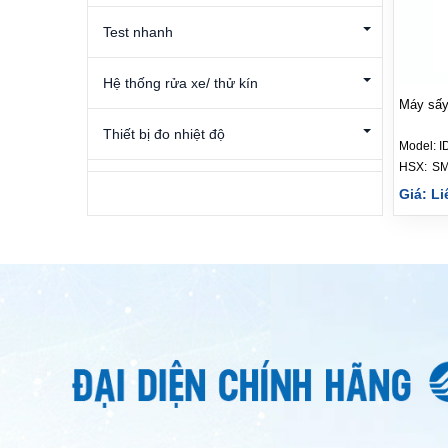
Test nhanh
Hệ thống rửa xe/ thử kín
Máy sấy
Thiết bị đo nhiệt độ
Model:
I
HSX: 
S
Máy kiểm tra bánh răng
Giá: Li
Chiller - Thiết bị làm mát công nghiệp
Máy sấy khí
Bộ điều khiển lưu lượng khí
Máy đo độ ồn
Dụng cụ đo