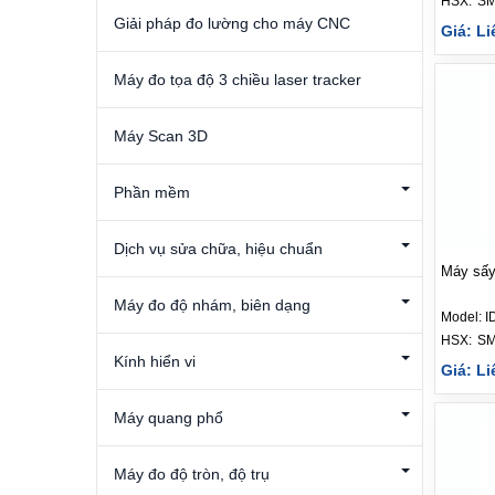
HSX: 
S
Giải pháp đo lường cho máy CNC
Giá: Li
Máy đo tọa độ 3 chiều laser tracker
Máy Scan 3D
Phần mềm
Dịch vụ sửa chữa, hiệu chuẩn
Máy sấy
Máy đo độ nhám, biên dạng
Model:
I
HSX: 
S
Kính hiển vi
Giá: Li
Máy quang phổ
Máy đo độ tròn, độ trụ