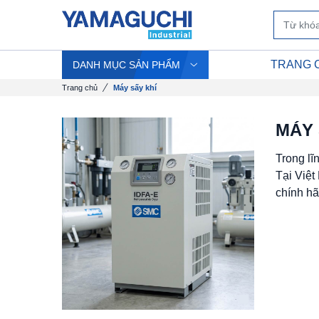
TRANG 
DANH MỤC SẢN PHẨM
Trang chủ
Máy sấy khí
MÁY 
Trong lĩ
Tại Việ
chính hã