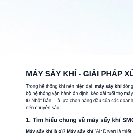
Máy đo độ cứng vật liệu
Lò vi sóng phá mẫu
Máy lọc nước siêu sạch
Máy đo pH và Độ dẫn
MÁY SẤY KHÍ - GIẢI PHÁP 
Lò nung - Tủ sấy
Trong hệ thống khí nén hiện đại,
máy sấy khí
đóng 
Máy ly tâm
bộ hệ thống vận hành ổn định, kéo dài tuổi thọ má
từ Nhật Bản – là lựa chọn hàng đầu của các doanh 
Khác
nén chuyên sâu.
1. Tìm hiểu chung về máy sấy khí SM
Máy sấy khí là gì?
Máy sấy khí
(Air Dryer) là thi