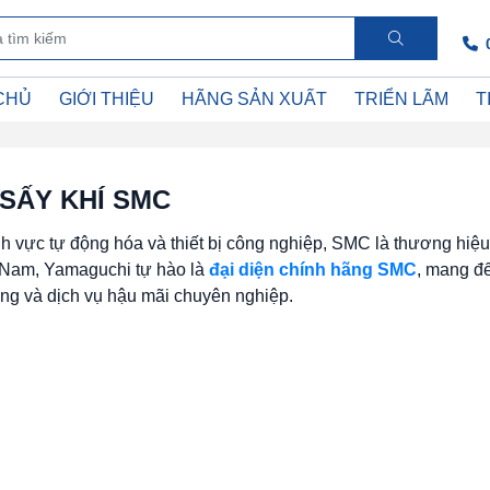
CHỦ
GIỚI THIỆU
HÃNG SẢN XUẤT
TRIỂN LÃM
T
SẤY KHÍ SMC
nh vực tự động hóa và thiết bị công nghiệp, SMC là thương hiệu
t Nam, Yamaguchi tự hào là
đại diện chính hãng SMC
, mang đ
ng và dịch vụ hậu mãi chuyên nghiệp.