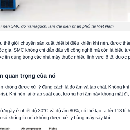
í nén SMC do Yamaguchi làm đại diện phân phối tại Việt Nam
thế giới chuyên sản xuất thiết bị điều khiển khí nén, được th
uốc gia, SMC không chỉ dẫn đầu về công nghệ mà còn là biểu tư
 tin dùng trong các nhà máy thuộc nhiều lĩnh vực: ô tô, dược p
ầm quan trọng của nó
nén không được xử lý đúng cách là độ ẩm và tạp chất. Không kh
is). Khi nén lại ở áp suất cao, lượng hơi ẩm này không mất đi,
ờ/ngày ở nhiệt độ 30°C và độ ẩm 80%, có thể tạo ra tới 113 lít
 số khổng lồ nếu không được xử lý bằng máy sấy khí.