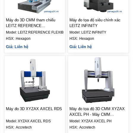
Máy đo 3D CMM tham chiếu
Máy đo tọa độ siêu chính xác
LEITZ REFERENCE
LEITZ INFINITY
FLEXIBILITY
Model:
LEITZ REFERENCE FLEXIBILITY
Model:
LEITZ INFINITY
HSX: 
Hexagon
HSX: 
Hexagon
Giá: Liên hệ
Giá: Liên hệ
Máy đo 3D XYZAX AXCEL RDS
Máy đo tọa độ 3D CMM XYZAX
AXCEL PH - Máy CMM
Accretech
Model:
XYZAX AXCEL RDS
Model:
XYZAX AXCEL PH
HSX: 
Accretech
HSX: 
Accretech