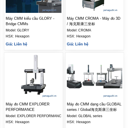
Máy CMM kiểu cầu GLORY -
Máy CMM CROMA - Máy đo 3D
Bridge CMMs
/ 海克斯康三坐标
Model:
GLORY
Model:
CROMA
HSX: 
Hexagon
HSX: 
Hexagon
Giá: Liên hệ
Giá: Liên hệ
Máy đo CMM EXPLORER
Máy đo CMM dạng cầu GLOBAL
PERFORMANCE
series / Global海克斯康三坐标
Model:
EXPLORER PERFORMANCE
Model:
GLOBAL series
HSX: 
Hexagon
HSX: 
Hexagon