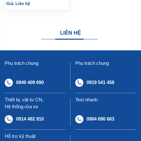
Giá: Liên hệ
LIÊN HỆ
Phụ trách chung
Phụ trách chung
0949 409 690
0919 541 458
Thiết bị, vật tư CN,
Test nhanh
Hệ thống rửa xe
0914 482 910
0904 690 663
Hỗ trợ kỹ thuật