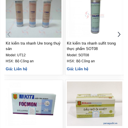
huỷ
Kit kiểm tra nhanh sulfit trong
Bộ kit kiểm tra nhanh axit
thực phẩm SOT08
salicylic ST04
Model:
SOT08
Model:
ST04
HSX: 
Bộ Công an
HSX: 
Bộ Công an
Giá: Liên hệ
Giá: Liên hệ