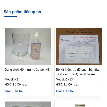
Sản phẩm liên quan
NS
Bộ kit kiểm tra độ sạch bát đĩa -
Bộ kit kiểm tra nhanh Nitrat trong
Test kiểm tra độ sạch bề mặt
thực phẩm NAT04
Model:
CK13
Model:
NaT04
HSX: 
Bộ Công an
HSX: 
Bộ Công an
Giá: Liên hệ
Giá: Liên hệ