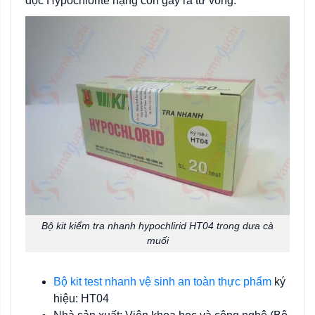
độc Hypochlorite nặng còn gây ra tử vong.
Bộ kit kiểm tra nhanh hypochlirid HT04 trong dưa cà
muối
Bộ kit test nhanh vệ sinh an toàn thực phẩm
ký
hiệu: HT04