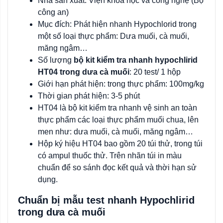
Nhà sản xuất: Viện khoa học và công nghệ (Bộ
công an)
Mục đích: Phát hiện nhanh Hypochlorid trong
một số loại thực phẩm: Dưa muối, cà muối,
măng ngâm…
Số lượng
bộ kit kiểm tra nhanh hypochlirid
HT04 trong dưa cà muối
: 20 test/ 1 hộp
Giới hạn phát hiện: trong thực phẩm: 100mg/kg
Thời gian phát hiện: 3-5 phút
HT04 là bộ kit kiểm tra nhanh vệ sinh an toàn
thực phẩm các loại thực phẩm muối chua, lên
men như: dưa muối, cà muối, măng ngâm…
Hộp ký hiệu HT04 bao gồm 20 túi thử, trong túi
có ampul thuốc thử. Trên nhãn túi in màu
chuẩn để so sánh đọc kết quả và thời hạn sử
dụng.
Chuẩn bị mẫu test nhanh Hypochlirid
trong dưa cà muối