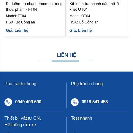
ong
Kit kiểm tra nhanh dầu mỡ ôi
Bộ Kit kiểm tra nhanh hàn the
khét OT04
trong giò chả, xúc xích - BK04
Model:
OT04
Model:
BK04
HSX: 
Bộ Công an
HSX: 
Bộ Công an
Giá: Liên hệ
Giá: Liên hệ
LIÊN HỆ
Phụ trách chung
Phụ trách chung
0949 409 690
0919 541 458
Thiết bị, vật tư CN,
Test nhanh
Hệ thống rửa xe