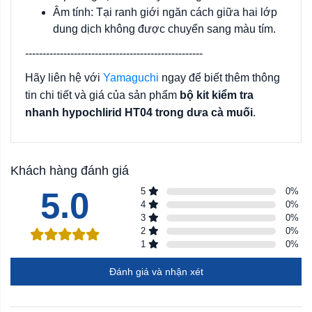
Âm tính: Tại ranh giới ngăn cách giữa hai lớp
dung dịch không được chuyển sang màu tím.
---------------------------------------------------
Hãy liên hệ với
Yamaguchi
ngay để biết thêm thông
tin chi tiết và giá của sản phẩm
bộ kit kiểm tra
nhanh hypochlirid HT04 trong dưa cà muối
.
Khách hàng đánh giá
5.0
5
0
%
4
0
%
3
0
%
2
0
%
1
0
%
Đánh giá và nhận xét