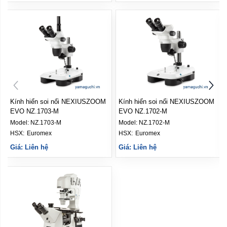
M
Kính hiển soi nổi NEXIUSZOOM
Kính hiển vi soi ngược Delphi-X
EVO NZ.1702‑M
Inverso DI.2053‑PLPHFi
Model:
NZ.1702‑M
Model:
DI.2053‑PLPHFi
HSX: 
Euromex
HSX: 
Euromex
Giá: Liên hệ
Giá: Liên hệ