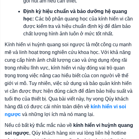
gói hút ẩm nếu cần thiết.
Định kỳ hiệu chuẩn và bảo dưỡng hệ quang
học:
Các bộ phận quang học của kính hiển vi cần
được kiểm tra và hiệu chuẩn định kỳ để đảm bảo
chất lượng hình ảnh luôn ở mức tốt nhất.
Kính hiển vi huỳnh quang soi ngược là một công cụ mạnh
mẽ và linh hoạt trong nghiên cứu khoa học. Với khả năng
cung cấp hình ảnh chất lượng cao và ứng dụng rộng rãi
trong nhiều lĩnh vực, kính hiển vi này đóng vai trò quan
trọng trong việc nâng cao hiểu biết của con người về thế
giới vi mô. Tuy nhiên, việc sử dụng và bảo quản kính hiển
vi cần được thực hiện đúng cách để đảm bảo hiệu suất và
tuổi thọ của thiết bị. Qua bài viết này, hy vọng Qúy khách
hàng đã có được cái nhìn toàn diện về
kính hiển vi soi
ngược
và những lợi ích mà nó mang lại.
Nếu có bất kỳ thắc mắc nào về
kính hiển vi huỳnh quang
soi ngược
, Qúy khách hàng xin vui lòng liên hệ hotline