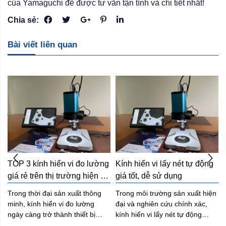
của Yamaguchi để được tư vấn tận tình và chi tiết nhất!
Chia sẻ:
Bài viết liên quan
OP 3 kính hiển vi đo lường 
Kính hiển vi lấy nét tự động 
Ứng 
iá rẻ trên thị trường hiện 
giá tốt, dễ sử dụng
hiển
ay
rong thời đại sản xuất thông
Trong môi trường sản xuất hiện
Tron
inh, kính hiển vi đo lường
đại và nghiên cứu chính xác,
minh
gày càng trở thành thiết bị
kính hiển vi lấy nét tự động
tra 
hiết yếu trong các nhà máy,
đang trở thành lựa chọn ưu tiên
đã k