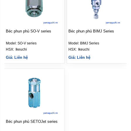
đọng ở đâu, sản phẩm di
chuyển thế nào, cần khô đến
mức nào và công đoạn sau yêu
cầu ra sao.
Béc phun phủ SO-V series
Béc phun phủ BIMJ Series
Model:
SO-V series
Model:
BIMJ Series
HSX: 
Ikeuchi
HSX: 
Ikeuchi
Giá: Liên hệ
Giá: Liên hệ
Béc phun phủ SETOJet series