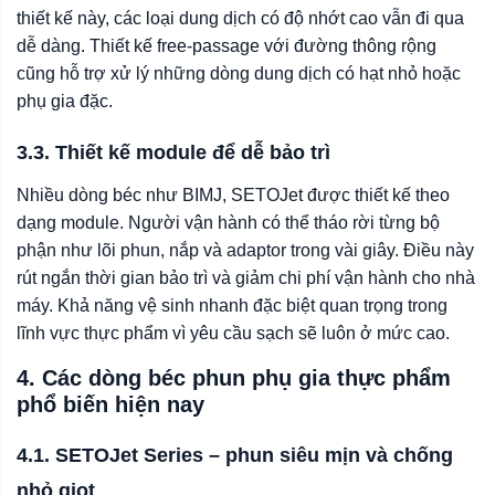
thiết kế này, các loại dung dịch có độ nhớt cao vẫn đi qua
dễ dàng. Thiết kế free-passage với đường thông rộng
cũng hỗ trợ xử lý những dòng dung dịch có hạt nhỏ hoặc
phụ gia đặc.
3.3. Thiết kế module để dễ bảo trì
Nhiều dòng béc như BIMJ, SETOJet được thiết kế theo
dạng module. Người vận hành có thể tháo rời từng bộ
phận như lõi phun, nắp và adaptor trong vài giây. Điều này
rút ngắn thời gian bảo trì và giảm chi phí vận hành cho nhà
máy. Khả năng vệ sinh nhanh đặc biệt quan trọng trong
lĩnh vực thực phẩm vì yêu cầu sạch sẽ luôn ở mức cao.
4. Các dòng béc phun phụ gia thực phẩm
phổ biến hiện nay
4.1. SETOJet Series – phun siêu mịn và chống
nhỏ giọt