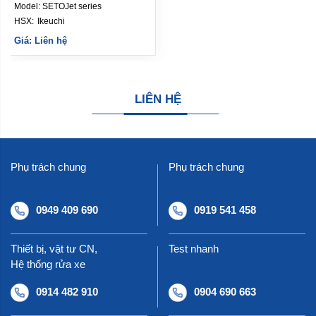
Model:
SETOJet series
HSX: 
Ikeuchi
Giá: Liên hệ
LIÊN HỆ
Phụ trách chung
Phụ trách chung
0949 409 690
0919 541 458
Thiết bị, vật tư CN,
Test nhanh
Hệ thống rửa xe
0914 482 910
0904 690 663