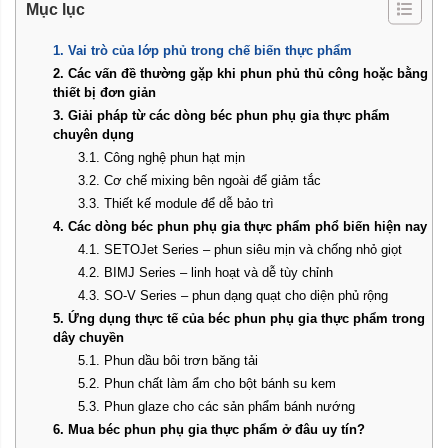
Mục lục
1. Vai trò của lớp phủ trong chế biến thực phẩm
2. Các vấn đề thường gặp khi phun phủ thủ công hoặc bằng
thiết bị đơn giản
3. Giải pháp từ các dòng béc phun phụ gia thực phẩm
chuyên dụng
3.1. Công nghệ phun hạt mịn
3.2. Cơ chế mixing bên ngoài để giảm tắc
3.3. Thiết kế module để dễ bảo trì
4. Các dòng béc phun phụ gia thực phẩm phổ biến hiện nay
4.1. SETOJet Series – phun siêu mịn và chống nhỏ giọt
4.2. BIMJ Series – linh hoạt và dễ tùy chỉnh
4.3. SO-V Series – phun dạng quạt cho diện phủ rộng
5. Ứng dụng thực tế của béc phun phụ gia thực phẩm trong
dây chuyền
5.1. Phun dầu bôi trơn băng tải
5.2. Phun chất làm ẩm cho bột bánh su kem
5.3. Phun glaze cho các sản phẩm bánh nướng
6. Mua béc phun phụ gia thực phẩm ở đâu uy tín?