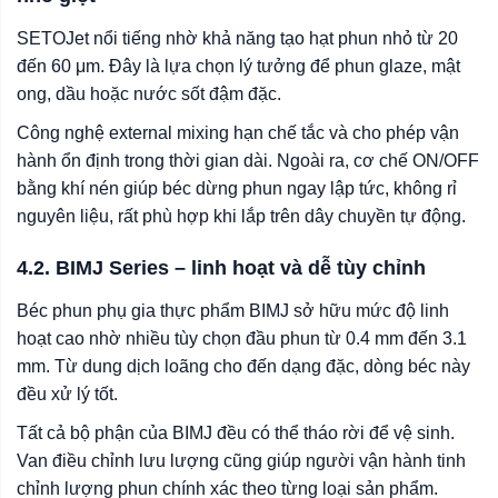
SETOJet nổi tiếng nhờ khả năng tạo hạt phun nhỏ từ 20
đến 60 μm. Đây là lựa chọn lý tưởng để phun glaze, mật
ong, dầu hoặc nước sốt đậm đặc.
Công nghệ external mixing hạn chế tắc và cho phép vận
hành ổn định trong thời gian dài. Ngoài ra, cơ chế ON/OFF
bằng khí nén giúp béc dừng phun ngay lập tức, không rỉ
nguyên liệu, rất phù hợp khi lắp trên dây chuyền tự động.
4.2. BIMJ Series – linh hoạt và dễ tùy chỉnh
Béc phun phụ gia thực phẩm BIMJ sở hữu mức độ linh
hoạt cao nhờ nhiều tùy chọn đầu phun từ 0.4 mm đến 3.1
mm. Từ dung dịch loãng cho đến dạng đặc, dòng béc này
đều xử lý tốt.
Tất cả bộ phận của BIMJ đều có thể tháo rời để vệ sinh.
Van điều chỉnh lưu lượng cũng giúp người vận hành tinh
chỉnh lượng phun chính xác theo từng loại sản phẩm.