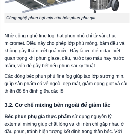
Công nghệ phun hạt mịn của béc phun phụ gia
Nhờ công nghệ fine fog, hạt phun nhỏ chỉ từ vài chục
micromet. Điều này cho phép lớp phủ mỏng, bám đều và
không gây thấm ướt quá mức. Đây là ưu điểm đặc biệt
quan trọng khi phun glaze, dầu, nước tạo màu hay nước
mắm, vốn dễ gây bết nếu phun sai kỹ thuật.
Các dòng béc phun phủ fine fog giúp tạo lớp sương mịn,
giúp sản phẩm có vẻ ngoài đẹp mắt, giảm đọng giọt và cải
thiện độ ổn định giữa các lô.
3.2. Cơ chế mixing bên ngoài để giảm tắc
Béc phun phụ gia thực phẩm
sử dụng nguyên lý
external mixing giúp chất lỏng và khí nén chỉ gặp nhau ở
đầu phun, tránh hiện tượng kết dính trong thân béc. Với