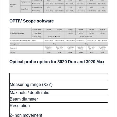
OPTIV Scope software
Optical probe option for 3020 Duo and 3020 Max
Measuring range (XxY)
Max hole / depth ratio
Beam diameter
Resolution
Ra
Z- non movement