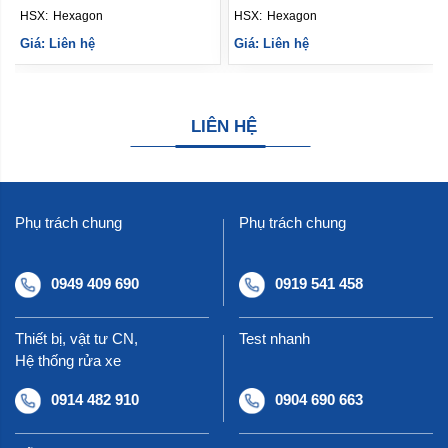
HSX: 
Hexagon
HSX: 
Hexagon
Giá: Liên hệ
Giá: Liên hệ
LIÊN HỆ
Phụ trách chung
Phụ trách chung
0949 409 690
0919 541 458
Thiết bị, vật tư CN,
Test nhanh
Hệ thống rửa xe
0914 482 910
0904 690 663