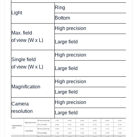
Ring
Light
Bottom
High precision
Max. field
of view (W x L)
Large field
High precision
Single field
of view (W x L)
Large field
High precision
Magnification
Large field
High precision
Camera
resolution
Large field