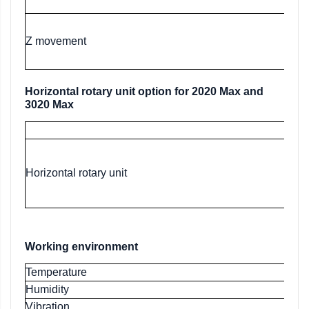
Ac
Ra
Z movement
Ac
Horizontal rotary unit option for 2020 Max and
3020 Max
Horizontal rotary unit
Working environment
Temperature
Humidity
Vibration