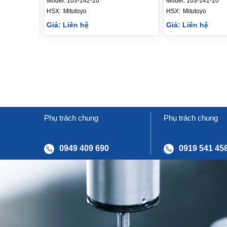
Model:
103-142-10
Model:
103-141-10
HSX: 
Mitutoyo
HSX: 
Mitutoyo
Giá: Liên hệ
Giá: Liên hệ
Phụ trách chung
Phụ trách chung
0949 409 690
0919 541 45