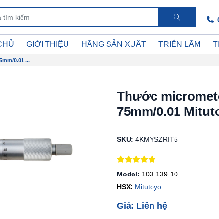
CHỦ
GIỚI THIỆU
HÃNG SẢN XUẤT
TRIỂN LÃM
T
mm/0.01 ...
Thước micromete
75mm/0.01 Mituto
SKU:
4KMYSZRIT5
Model:
103-139-10
HSX:
Mitutoyo
Giá: Liên hệ