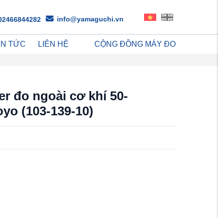
info@yamaguchi.vn
02466844282
IN TỨC
LIÊN HỆ
CỘNG ĐỒNG MÁY ĐO
r đo ngoài cơ khí 50-
yo (103-139-10)