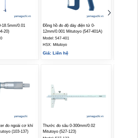
0-18.5mm/0.01
Đồng hồ đo độ dày điện tử 0-
Đồng hồ đo đ
4-20)
12mm/0.001 Mitutoyo (547-401A)
10mm/0.01 M
20
Model:
547-401
Model:
547-3
HSX: 
Mitutoyo
HSX: 
Mituto
Giá: Liên hệ
Giá: Liên 
r đo ngoài cơ khí
Thước đo sâu 0-300mm/0.02
Thước đo s
utoyo (103-137)
Mitutoyo (527-123)
Mitutoyo (52