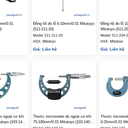
5mm/0.01
Đồng hồ đo lỗ 6-10mm/0.01 Mitutoyo
Đồng hồ đo lỗ 1
)
(511-211-20)
Mitutoyo (511-20
Model:
511-211-20
Model:
511-204-
HSX: 
Mitutoyo
HSX: 
Mitutoyo
Giá: Liên hệ
Giá: Liên hệ
o ngoài cơ khí
Thước micrometer đo ngoài cơ khí
Thước micromete
utoyo (103-141-
75-100mm/0.01 Mitutoyo (103-140-
0-25mm/0.01 Mit
10)