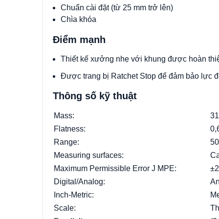
Chuẩn cài đặt (từ 25 mm trở lên)
Chìa khóa
Điểm mạnh
Thiết kế xưởng nhẹ với khung được hoàn th
Được trang bị Ratchet Stop để đảm bảo lực đ
Thông số kỹ thuật
Mass:
31
Flatness:
0,
Range:
50
Measuring surfaces:
Ca
Maximum Permissible Error J MPE:
±2
Digital/Analog:
An
Inch-Metric:
Me
Scale:
Th