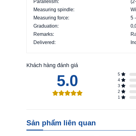
Parallelism:
(2
Measuring spindle:
Wi
Measuring force:
5 
Graduation:
0,
Remarks:
Ra
Delivered:
In
Khách hàng đánh giá
5.0
5
4
3
2
1
Sản phẩm liên quan