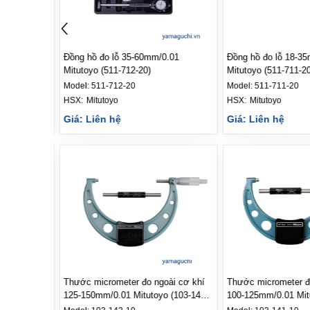
 Mitutoyo
Đồng hồ đo lỗ 35-60mm/0.01
Đồng hồ đo lỗ 18-3
Mitutoyo (511-712-20)
Mitutoyo (511-711-20
Model:
511-712-20
Model:
511-711-20
HSX: 
Mitutoyo
HSX: 
Mitutoyo
Giá: Liên hệ
Giá: Liên hệ
ong cơ khí
Thước micrometer đo ngoài cơ khí
Thước micrometer đ
37-201)
125-150mm/0.01 Mitutoyo (103-142-
100-125mm/0.01 Mit
10)
10)