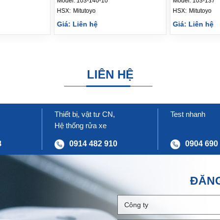
Model:
103-140-10
Model:
103-137
HSX: 
Mitutoyo
HSX: 
Mitutoyo
Giá: Liên hệ
Giá: Liên hệ
LIÊN HỆ
Thiết bị, vật tư CN,
Test nhanh
Hệ thống rửa xe
8
0914 482 910
0904 690
ĐĂNG