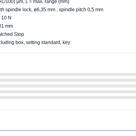
+L/100) μm, L = max. range (mm)
th spindle lock, ø6,35 mm , spindle pitch 0,5 mm
- 10 N
01 mm
tched Stop
cluding box, setting standard, key