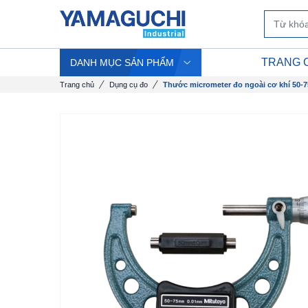
TRANG 
DANH MỤC SẢN PHẨM
Trang chủ
Dụng cụ đo
Thước micrometer đo ngoài cơ khí 50-75