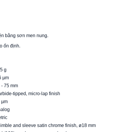
iện bằng sơn men nung.
o ổn định.
5
g
6 µm
 - 75
mm
rbide-tipped, micro-lap finish
 µm
alog
tric
imble and sleeve satin chrome finish, ø18 mm