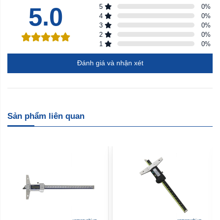
5.0
5
0
%
4
0
%
3
0
%
2
0
%
1
0
%
Đánh giá và nhận xét
Sản phẩm liên quan