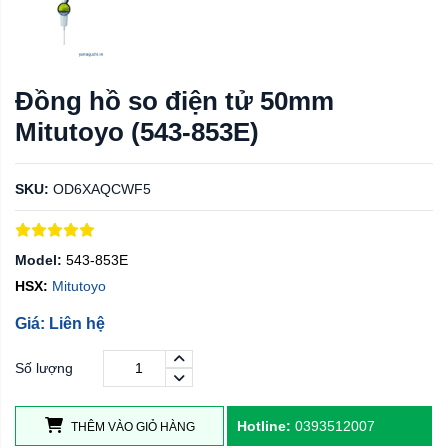
Đồng hồ so điện tử 50mm
Mitutoyo (543-853E)
SKU:
OD6XAQCWF5
Model:
543-853E
HSX:
Mitutoyo
Giá: Liên hệ
Số lượng
Hotline:
0393512007
THÊM VÀO GIỎ HÀNG