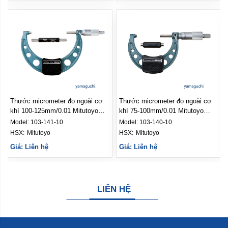
Thước micrometer đo ngoài cơ
Thước micrometer đo ngoài cơ
khí 100-125mm/0.01 Mitutoyo
khí 75-100mm/0.01 Mitutoyo
(103-141-10)
(103-140-10)
Model:
103-141-10
Model:
103-140-10
HSX: 
Mitutoyo
HSX: 
Mitutoyo
Giá: Liên hệ
Giá: Liên hệ
LIÊN HỆ