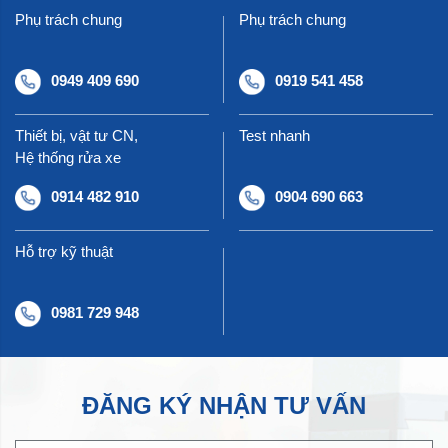
Phụ trách chung
Phụ trách chung
0949 409 690
0919 541 458
Thiết bị, vật tư CN,
Test nhanh
Hệ thống rửa xe
0914 482 910
0904 690 663
Hỗ trợ kỹ thuật
0981 729 948
ĐĂNG KÝ NHẬN TƯ VẤN