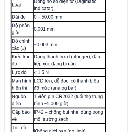
Đồng hồ so điện tử (Digimatic
Loại
Indicator)
Dải đo
0 – 50.00 mm
Độ phân
0.001 mm
giải
Độ chính
±0.003 mm
xác (±)
Kiểu trục
Dạng thanh trượt (plunger), đầu
đo
tiếp xúc dạng bi cầu
Lực đo
≤ 1.5 N
Màn hình
LCD lớn, dễ đọc, có thanh biểu
hiển thị
đồ mức (analog bar)
Nguồn
1 viên pin CR2032 (tuổi thọ trung
điện
bình ~5.000 giờ)
Cấp bảo
IP42 – chống bụi nhẹ, dùng trong
vệ
môi trường sạch
Tốc độ
Không giới hạn (no limit)