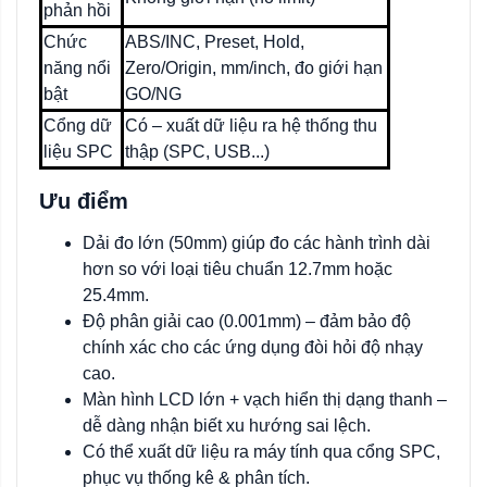
phản hồi
Chức
ABS/INC, Preset, Hold,
năng nổi
Zero/Origin, mm/inch, đo giới hạn
bật
GO/NG
Cổng dữ
Có – xuất dữ liệu ra hệ thống thu
liệu SPC
thập (SPC, USB...)
Ưu điểm
Dải đo lớn (50mm) giúp đo các hành trình dài
hơn so với loại tiêu chuẩn 12.7mm hoặc
25.4mm.
Độ phân giải cao (0.001mm) – đảm bảo độ
chính xác cho các ứng dụng đòi hỏi độ nhạy
cao.
Màn hình LCD lớn + vạch hiển thị dạng thanh –
dễ dàng nhận biết xu hướng sai lệch.
Có thể xuất dữ liệu ra máy tính qua cổng SPC,
phục vụ thống kê & phân tích.