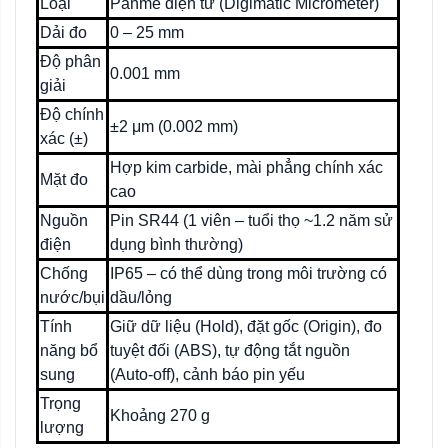
Loại
Panme điện tử (Digimatic Micrometer)
Dải đo
0 – 25 mm
Độ phân
0.001 mm
giải
Độ chính
±2 μm (0.002 mm)
xác (±)
Hợp kim carbide, mài phẳng chính xác
Mặt đo
cao
Nguồn
Pin SR44 (1 viên – tuổi thọ ~1.2 năm sử
điện
dụng bình thường)
Chống
IP65 – có thể dùng trong môi trường có
nước/bụi
dầu/lỏng
Tính
Giữ dữ liệu (Hold), đặt gốc (Origin), đo
năng bổ
tuyệt đối (ABS), tự động tắt nguồn
sung
(Auto-off), cảnh báo pin yếu
Trọng
Khoảng 270 g
lượng