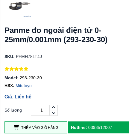
Panme đo ngoài điện tử 0-
25mm/0.001mm (293-230-30)
SKU:
PFMH78LT4J
Model:
293-230-30
HSX:
Mitutoyo
Giá: Liên hệ
Số lượng
Hotline:
0393512007
THÊM VÀO GIỎ HÀNG