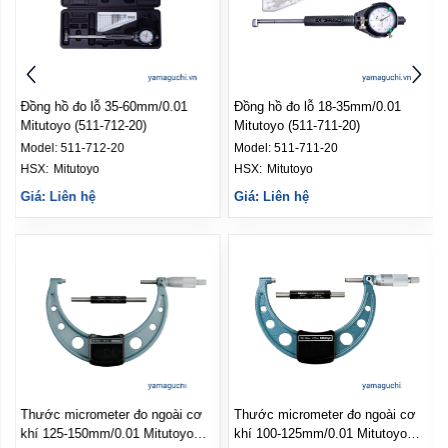
mm/0.01
Đồng hồ đo lỗ 18-35mm/0.01
Đồng hồ đo lỗ 6-10mm/0
)
Mitutoyo (511-711-20)
Mitutoyo (511-211-20)
Model:
511-711-20
Model:
511-211-20
HSX: 
Mitutoyo
HSX: 
Mitutoyo
Giá: Liên hệ
Giá: Liên hệ
o ngoài cơ
Thước micrometer đo ngoài cơ
Thước micrometer đo ng
Mitutoyo
khí 100-125mm/0.01 Mitutoyo
khí 75-100mm/0.01 Mitu