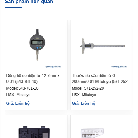
Sản phẩm liên quan
12.7mm x
Thước đo sâu điện tử 0-
Thước đo sâu điện tử 
200mm/0.01 Mitutoyo (571-252-
Mitutoyo (571-201-30)
20)
Model:
571-252-20
Model:
571-201-30
HSX: 
Mitutoyo
HSX: 
Mitutoyo
Giá: Liên hệ
Giá: Liên hệ