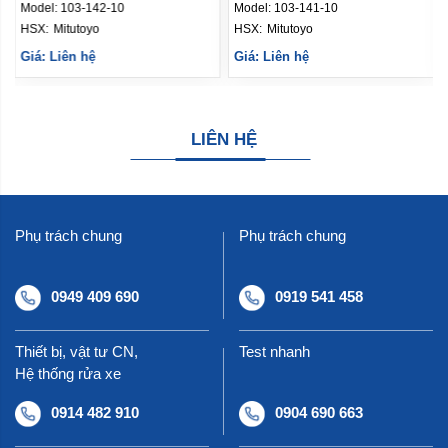
(103-141-10)
(103-140-10)
Model:
103-141-10
Model:
103-140-10
HSX: 
Mitutoyo
HSX: 
Mitutoyo
Giá: Liên hệ
Giá: Liên hệ
LIÊN HỆ
Phụ trách chung
Phụ trách chung
0949 409 690
0919 541 458
Thiết bị, vật tư CN,
Test nhanh
Hệ thống rửa xe
0914 482 910
0904 690 663