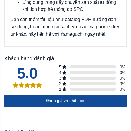
Ứng dụng trong dây chuyền sản xuất tự động
khi tích hợp hệ thống đo SPC.
Bạn cần thêm tài liệu như catalog PDF, hướng dẫn
sử dụng, hoặc muốn so sánh với các mã panme điện
tử khác, hãy liên hệ với Yamaguchi ngay nhé!
Khách hàng đánh giá
5.0
5
0
%
4
0
%
3
0
%
2
0
%
1
0
%
Đánh giá và nhận xét