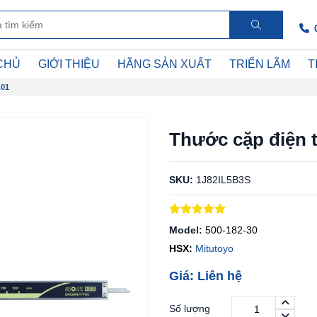
CHỦ
GIỚI THIỆU
HÃNG SẢN XUẤT
TRIỂN LÃM
T
.01
Thước cặp điện 
SKU:
1J82IL5B3S
Model:
500-182-30
HSX:
Mitutoyo
Giá: Liên hệ
Số lượng