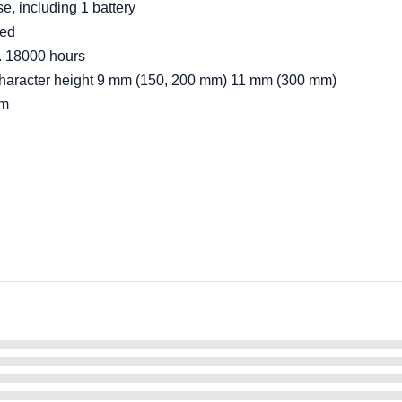
se, including 1 battery
ted
. 18000 hours
haracter height 9 mm (150, 200 mm) 11 mm (300 mm)
mm