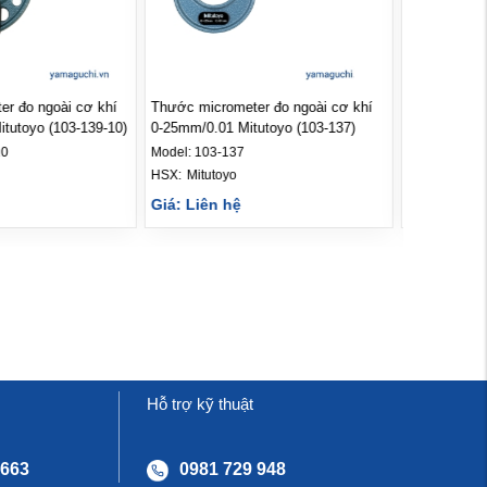
r đo ngoài cơ khí
Thước micrometer đo ngoài cơ khí
Thước đo s
tutoyo (103-139-10)
0-25mm/0.01 Mitutoyo (103-137)
Mitutoyo (52
10
Model:
103-137
Model:
527-1
HSX: 
Mitutoyo
HSX: 
Mituto
Giá: Liên hệ
Giá: Liên 
Hỗ trợ kỹ thuật
 663
0981 729 948