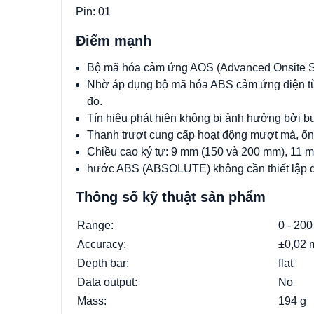
Pin: 01
Điểm mạnh
Bộ mã hóa cảm ứng AOS (Advanced Onsite S
Nhờ áp dụng bộ mã hóa ABS cảm ứng điện từ,
đo.
Tín hiệu phát hiện không bị ảnh hưởng bởi bụi
Thanh trượt cung cấp hoạt động mượt mà, ổn 
Chiều cao ký tự: 9 mm (150 và 200 mm), 11 
hước ABS (ABSOLUTE) không cần thiết lập đi
Thông số kỹ thuật sản phẩm
Range:
0 - 200
Accuracy:
±0,02
Depth bar:
flat
Data output:
No
Mass:
194
g