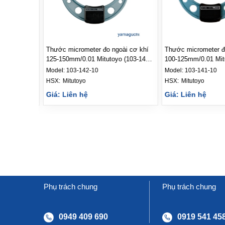
ong cơ khí
Thước micrometer đo ngoài cơ khí
Thước micrometer đ
37-201)
125-150mm/0.01 Mitutoyo (103-142-
100-125mm/0.01 Mit
10)
10)
Model:
103-142-10
Model:
103-141-10
HSX: 
Mitutoyo
HSX: 
Mitutoyo
Giá: Liên hệ
Giá: Liên hệ
Phụ trách chung
Phụ trách chung
0949 409 690
0919 541 45