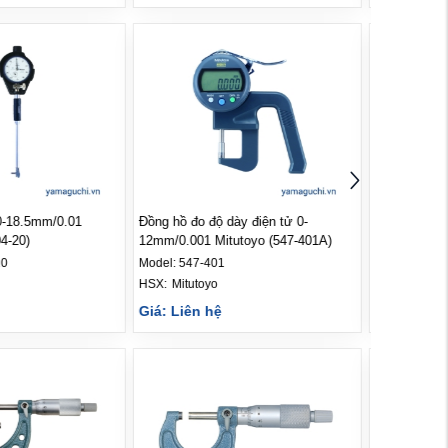
0-18.5mm/0.01
Đồng hồ đo độ dày điện tử 0-
Đồng hồ đo đ
4-20)
12mm/0.001 Mitutoyo (547-401A)
10mm/0.01 M
20
Model:
547-401
Model:
547-3
HSX: 
Mitutoyo
HSX: 
Mituto
Giá: Liên hệ
Giá: Liên 