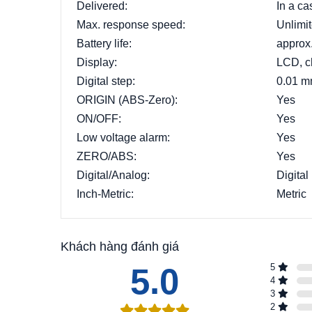
Delivered:
In a ca
Max. response speed:
Unlimi
Battery life:
approx
Display:
LCD, c
Digital step:
0.01 
ORIGIN (ABS-Zero):
Yes
ON/OFF:
Yes
Low voltage alarm:
Yes
ZERO/ABS:
Yes
Digital/Analog:
Digital
Inch-Metric:
Metric
Khách hàng đánh giá
5.0
5
4
3
2