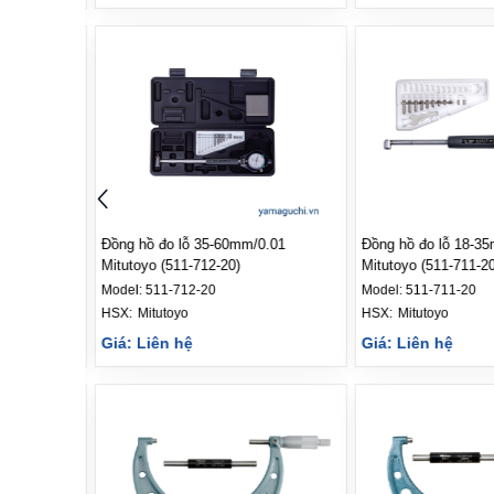
 Mitutoyo
Đồng hồ đo lỗ 35-60mm/0.01
Đồng hồ đo lỗ 18-3
Mitutoyo (511-712-20)
Mitutoyo (511-711-20
Model:
511-712-20
Model:
511-711-20
HSX: 
Mitutoyo
HSX: 
Mitutoyo
Giá: Liên hệ
Giá: Liên hệ