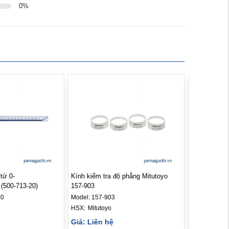
0
%
tử 0-
Kính kiểm tra độ phẳng Mitutoyo
Panme 3 chấ
500-713-20)
157-903
0.005 (368-1
20
Model:
157-903
Model:
368-1
HSX: 
Mitutoyo
HSX: 
Mituto
Giá: Liên hệ
Giá: Liên 