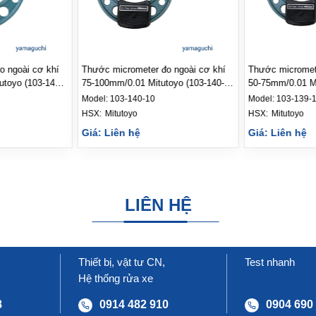
o ngoài cơ khí
Thước micrometer đo ngoài cơ khí
Thước micromete
utoyo (103-141-
75-100mm/0.01 Mitutoyo (103-140-
50-75mm/0.01 Mi
10)
Model:
103-140-10
Model:
103-139-
HSX: 
Mitutoyo
HSX: 
Mitutoyo
Giá: Liên hệ
Giá: Liên hệ
LIÊN HỆ
Thiết bị, vật tư CN,
Test nhanh
Hệ thống rửa xe
8
0914 482 910
0904 690