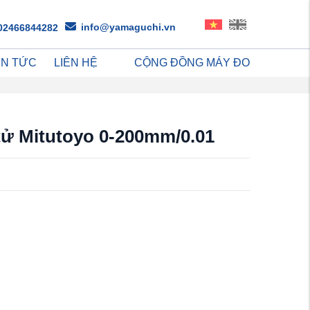
info@yamaguchi.vn
02466844282
IN TỨC
LIÊN HỆ
CỘNG ĐỒNG MÁY ĐO
tử Mitutoyo 0-200mm/0.01