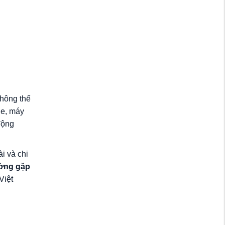
không thể
he, máy
động
i và chi
ường gặp
Việt