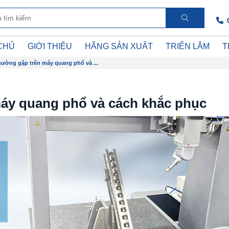
CHỦ
GIỚI THIỆU
HÃNG SẢN XUẤT
TRIỂN LÃM
T
hường gặp trên máy quang phổ và ...
máy quang phổ và cách khắc phục