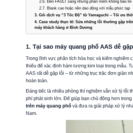
2.6. Đèn FAULT sáng nhưng phần mềm không báo lỗi
2.7. Blank cao hoặc nền dao động với mẫu phức tạp
3. Gói dịch vụ “3 Tốc Độ” từ Yamaguchi – Tối ưu thờ
4. Case study thực tế: Sửa những lỗi thường gặp trê
máy khách hàng ở Bình Dương
1. Tại sao máy quang phổ AAS dễ gặp 
Trong lĩnh vực phân tích hóa học và kiểm nghiệm c
thiếu để xác định hàm lượng kim loại trong mẫu. T
AAS rất dễ gặp lỗi – từ những trục trặc đơn giản n
hoàn toàn.
Đáng tiếc là nhiều phòng thí nghiệm vẫn xử lý lỗi 
phí phát sinh lớn. Để giúp bạn chủ động hơn trong v
trên máy quang phổ
và đưa ra giải pháp xử lý nh
Nam.