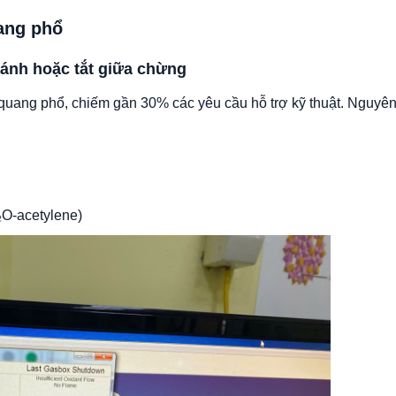
ang phổ
đánh hoặc tắt giữa chừng
y quang phổ, chiếm gần 30% các yêu cầu hỗ trợ kỹ thuật. Nguyê
₂O-acetylene)