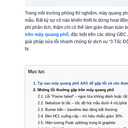
Trong môi trường phòng thí nghiệm, máy quang phổ 
mẫu. Bất kỳ sự cố nào khiến thiết bị dừng hoạt độn
phí phân tích, thậm chí có thể làm gián đoạn toàn
trên máy quang phổ
, đặc biệt trên các dòng G
giải pháp sửa lỗi nhanh chóng từ dịch vụ “3 Tốc Độ
bị.
Mục lục
1. Tại sao máy quang phổ AAS dễ gặp lỗi và cần đượ
2. Những lỗi thường gặp trên máy quang phổ
2.1. Lỗi “Flame failed” – ngọn lửa không đánh hoặc tắ
2.2. Nebulizer bị tắc – tốc độ hút mẫu dưới 4 mL/phút
2.3. Burner bẩn – baseline dao động bất thường
2.4. Đèn HCL xuống cấp – tín hiệu nhiễu giảm 30%
2.5. Hiện tượng Peak splitting trong lò graphite