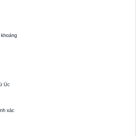
c khoáng
từ Úc
ính xác