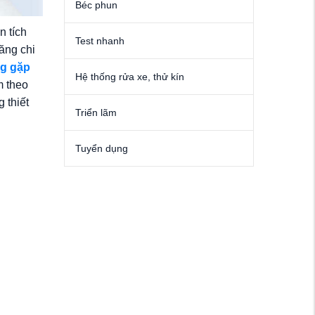
Béc phun
n tích
Test nhanh
tăng chi
ng gặp
Hệ thống rửa xe, thử kín
m theo
 thiết
Triển lãm
Tuyển dụng