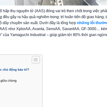
hấp thụ nguyên tử (AAS) đóng vai trò then chốt trong việc phâ
g đều gây ra hậu quả nghiêm trọng: trì hoãn tiến độ giao hàng, 
 bộ dây chuyền sản xuất. Dưới đây là tổng hợp
những lỗi thườ
BC AAS như XplorAA, Avanta, SensAA, SavantAA, GF-3000… kè
” của Yamaguchi Industrial – giúp giảm tới 80% thời gian ngừng
c chủ động bảo trì?
t giữa chừng