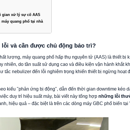
i gian xử lý sự cố AAS
n máy quang phổ tại nhà
lỗi và cần được chủ động bảo trì?
hất lượng, máy quang phổ hấp thụ nguyên tử (AAS) là thiết bị 
uy nhiên, do tần suất sử dụng cao và điều kiện vận hành khắt k
hư tắc nebulizer đến lỗi nghiêm trọng khiến thiết bị ngừng hoạt 
theo kiểu "phản ứng bị động", dẫn đến thời gian downtime kéo dà
iệc duy trì hiệu suất máy, bài viết này tổng hợp
những lỗi th
anh, hiệu quả – đặc biệt là trên các dòng máy GBC phổ biến tại 