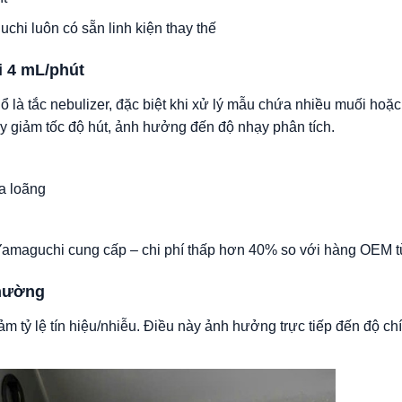
chi luôn có sẵn linh kiện thay thế
i 4 mL/phút
 là tắc nebulizer, đặc biệt khi xử lý mẫu chứa nhiều muối hoặ
ây giảm tốc độ hút, ảnh hưởng đến độ nhạy phân tích.
a loãng
 Yamaguchi cung cấp – chi phí thấp hơn 40% so với hàng OEM 
thường
ảm tỷ lệ tín hiệu/nhiễu. Điều này ảnh hưởng trực tiếp đến độ ch