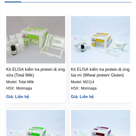
Kit ELISA kiểm tra protein dị ứng
Kit ELISA kiểm tra protein dị ứng
lúa mì (Gluten analysis)
hạt óc chó (Walnut)
Model:
Gluten analysis
Model:
Walnut
HSX: 
Morinaga
HSX: 
Morinaga
Giá: Liên hệ
Giá: Liên hệ