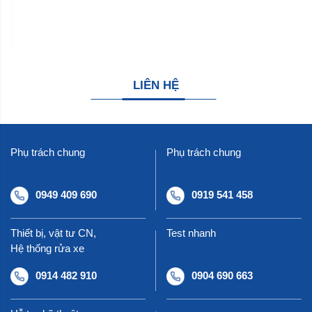
HSX: 
Morinaga
HSX: 
Morinaga
Giá: Liên hệ
Giá: Liên hệ
LIÊN HỆ
Phụ trách chung
Phụ trách chung
0949 409 690
0919 541 458
Thiết bị, vật tư CN,
Test nhanh
Hệ thống rửa xe
0914 482 910
0904 690 663