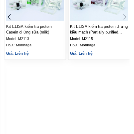
Kit ELISA kiểm tra protein dị ứng
Kit ELISA kiểm tra protein dị ứng
đậu nành (Soya)
trứng (egg)
Model:
M2117
Model:
M2111
HSX: 
Morinaga
HSX: 
Morinaga
Giá: Liên hệ
Giá: Liên hệ
Kit ELISA kiểm tra protein dị ứng
Kit ELISA kiểm tra protein dị ứng
giáp xác (Crustacean)
hạt phỉ (whole hazelnut)
Model:
M2118
Model:
M2119