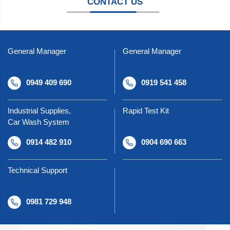
CONTACT US
General Manager
General Manager
0949 409 690
0919 541 458
Industrial Supplies,
Rapid Test Kit
Car Wash System
0914 482 910
0904 690 663
Technical Support
0981 729 948