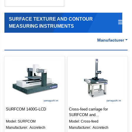
SURFACE TEXTURE AND CONTOUR
MEASURING INSTRUMENTS
Manufacturer
SURFCOM 1400G-LCD
Cross-feed carriage for
SURFCOM and
CONTOURECORD roughness
Model:
SURFCOM
Model:
Cross-feed
meters
Manufacturer: 
Accretech
Manufacturer: 
Accretech