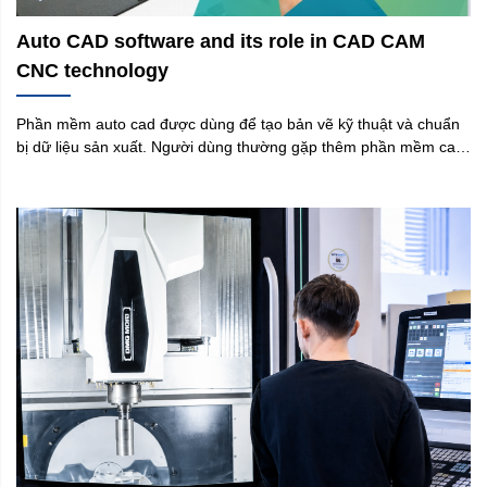
Auto CAD software and its role in CAD CAM
CNC technology
Phần mềm auto cad được dùng để tạo bản vẽ kỹ thuật và chuẩn
bị dữ liệu sản xuất. Người dùng thường gặp thêm phần mềm cad,
phần mềm cam, công nghệ cad cam và công nghệ cad cam cnc.
AutoCAD tạo hình học; CAM xây dựng đường chạy dao; CNC
thực thi chương trình. Phần mềm cad miễn phí phù hợp để học,
nhưng doanh nghiệp phải kiểm tra độ chính xác, bản quyền và
tính tương thích.