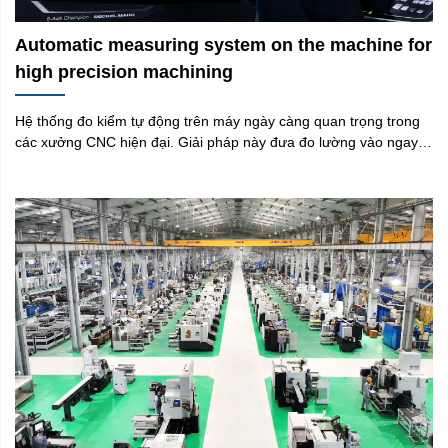
Automatic measuring system on the machine for
high precision machining
Hệ thống đo kiểm tự động trên máy ngày càng quan trọng trong
các xưởng CNC hiện đại. Giải pháp này đưa đo lường vào ngay
trong quá trình gia công, giúp nhà máy không chỉ kiểm tra sản
phẩm, mà còn kiểm soát cách sản phẩm được tạo ra. Tại
Yamaguchi Việt Nam, hệ thống đo kiểm tự động trên máy được
xem là bài toán ứng dụng, cần hiểu rõ máy, chi tiết, dung sai,
cách gá đặt, dao cụ và mục tiêu chất lượng của từng nhà máy.