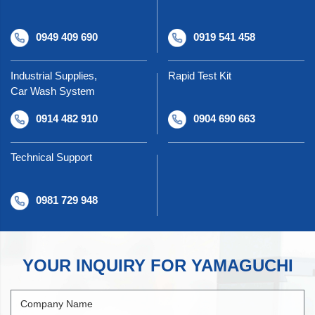
0949 409 690
0919 541 458
Industrial Supplies,
Rapid Test Kit
Car Wash System
0914 482 910
0904 690 663
Technical Support
0981 729 948
YOUR INQUIRY FOR YAMAGUCHI