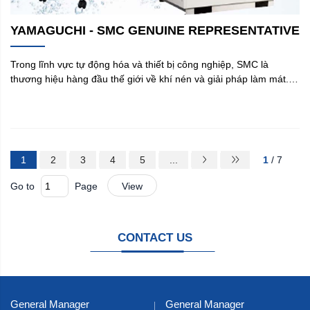
YAMAGUCHI - SMC GENUINE REPRESENTATIVE
Trong lĩnh vực tự động hóa và thiết bị công nghiệp, SMC là
thương hiệu hàng đầu thế giới về khí nén và giải pháp làm mát.
Tại Việt Nam, Yamaguchi tự hào là đại diện chính hãng SMC,
mang đến những sản phẩm chất lượng cao, bảo hành chính hãng
và dịch vụ hậu mãi chuyên nghiệp.
1
2
3
4
5
...
1
/ 7
Go to
Page
View
CONTACT US
General Manager
General Manager