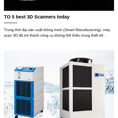
TO 5 best 3D Scanners today
Trong thời đại sản xuất thông minh (Smart Manufacturing), máy
scan 3D đã trở thành công cụ không thể thiếu trong thiết kế
ngược, kiểm tra chất lượng, R&D và gia công cơ khí chính xác.
Việc lựa chọn máy scan 3D tốt nhất hiện nay giúp doanh nghiệp
tăng tốc độ xử lý, nâng cao chất lượng sản phẩm và giảm sai lỗi
trong quá trình sản xuất. Tại Việt Nam, Hexagon là thương hiệu
máy quét 3D nổi tiếng hàng đầu thế giới, và Yamaguchi Việt Nam
tự hào là nhà phân phối chính hãng, cung cấp giải pháp toàn diện
từ thiết bị – phần mềm – đào tạo – dịch vụ kỹ thuật.