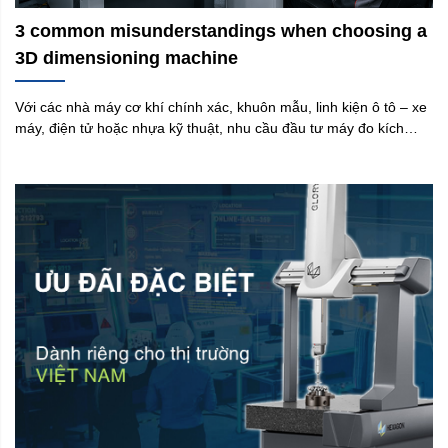
3 common misunderstandings when choosing a
3D dimensioning machine
Với các nhà máy cơ khí chính xác, khuôn mẫu, linh kiện ô tô – xe
máy, điện tử hoặc nhựa kỹ thuật, nhu cầu đầu tư máy đo kích
thước 3D thường không xuất hiện ngay từ đầu. Phần lớn doanh
nghiệp chỉ bắt đầu quan tâm khi phương pháp đo hiện tại không
còn đáp ứng tốt. Tuy nhiên, ở giai đoạn lựa chọn thiết bị, nhiều
doanh nghiệp lại gặp một vấn đề khác: có quá nhiều lựa chọn,
một hệ thống “có vẻ tốt” nhưng chưa chắc phù hợp với sản phẩm
thực tế của nhà máy. Từ kinh nghiệm tư vấn thiết bị đo lường cho
các doanh nghiệp sản xuất, Yamaguchi nhận thấy có 3 hiểu lầm
rất phổ biến khi lựa chọn máy đo.