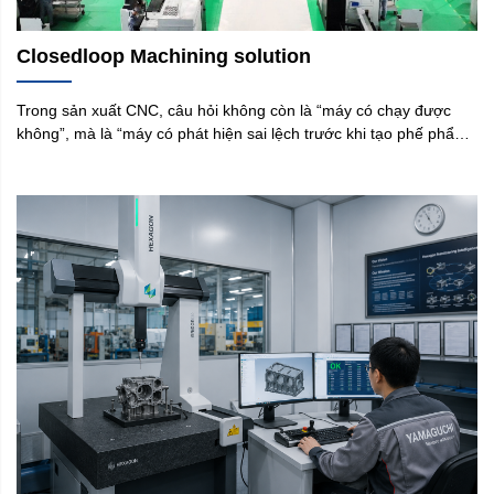
Closedloop Machining solution
Trong sản xuất CNC, câu hỏi không còn là “máy có chạy được
không”, mà là “máy có phát hiện sai lệch trước khi tạo phế phẩm
không”. Với khuôn mẫu, cơ khí chính xác hoặc linh kiện ô tô, một
chi tiết lệch vài micron có thể kéo theo đo lại và chậm giao hàng.
Vì vậy, giải pháp gia công khép kín closedloop machining đang
trở thành hướng đi để đưa dữ liệu đo vào quá trình gia công. Tại
Yamaguchi, đây là phương pháp kiểm soát sản xuất: đo đúng
điểm, hiểu đúng sai số, phản hồi đúng thời điểm.