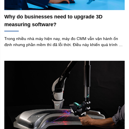
Why do businesses need to upgrade 3D
measuring software?
Trong nhiều nhà máy hiện nay, máy đo CMM vẫn vận hành ổn
định nhưng phần mềm thì đã lỗi thời. Điều này khiến quá trình đo
trở nên chậm chạp, kém chính xác và khó đáp ứng yêu cầu chất
lượng ngày càng khắt khe. Việc nâng cấp phần mềm máy đo 3D
không chỉ là một hoạt động bảo trì – mà thực sự là nâng cấp
năng lực đo lường, ảnh hưởng trực tiếp đến thời gian sản xuất,
chất lượng sản phẩm và chi phí vận hành.