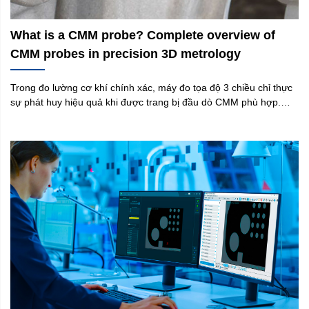
What is a CMM probe? Complete overview of
CMM probes in precision 3D metrology
Trong đo lường cơ khí chính xác, máy đo tọa độ 3 chiều chỉ thực
sự phát huy hiệu quả khi được trang bị đầu dò CMM phù hợp.
Đầu dò là bộ phận trực tiếp tiếp xúc hoặc quét bề mặt chi tiết, thu
nhận dữ liệu hình học và chuyển đổi thành thông tin số để máy
tính xử lý. Vì vậy, dù kết cấu máy có ổn định đến đâu, độ chính
xác cuối cùng vẫn phụ thuộc rất lớn vào đầu đo CMM và cách
cấu hình hệ thống đo.