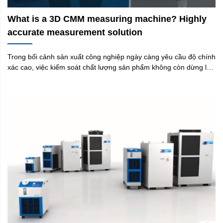
What is a 3D CMM measuring machine? Highly
accurate measurement solution
Trong bối cảnh sản xuất công nghiệp ngày càng yêu cầu độ chính
xác cao, việc kiểm soát chất lượng sản phẩm không còn dừng lại
ở kiểm tra thủ công hay các phương pháp đo truyền thống.
Những sai lệch nhỏ ở cấp micromet cũng có thể gây ảnh hưởng
lớn đến hiệu suất, độ bền và khả năng lắp ráp của sản phẩm.
Đây chính là lý do vì sao máy đo 3D CMM trở thành thiết bị không
thể thiếu trong các nhà máy hiện đại. Tại Yamaguchi Việt Nam,
chúng tôi nhận thấy rằng nhu cầu về máy đo 3D , máy đo kích
thước 3D , máy CMM đang tăng mạnh trong các ngành cơ khí
chính xác, điện tử, ô tô và khuôn mẫu. Tuy nhiên, không phải
doanh nghiệp nào cũng hiểu rõ bản chất, nguyên lý và cách lựa
chọn thiết bị phù hợp. Bài viết này sẽ giúp bạn hiểu toàn diện về
công nghệ đo lường tiên tiến này.