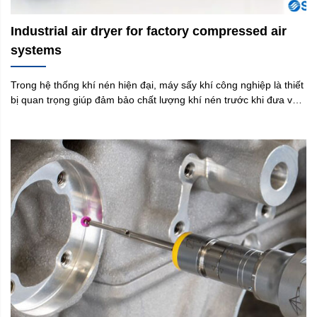
Industrial air dryer for factory compressed air
systems
Trong hệ thống khí nén hiện đại, máy sấy khí công nghiệp là thiết
bị quan trọng giúp đảm bảo chất lượng khí nén trước khi đưa vào
sử dụng. Thiết bị này có nhiệm vụ loại bỏ hơi nước, dầu và tạp
chất trong khí nén, giúp hệ thống vận hành ổn định, giảm hư
hỏng thiết bị và nâng cao hiệu quả sản xuất. Hiện nay, nhiều
doanh nghiệp lựa chọn máy sấy khí SMC đến từ Nhật Bản nhờ độ
bền cao, công nghệ tiên tiến và khả năng xử lý khí nén hiệu quả.
Tại Việt Nam, Yamaguchi là đơn vị đại diện phân phối chính hãng
các dòng máy sấy khí nén SMC, cung cấp giải pháp xử lý khí nén
cho nhà máy, phòng thí nghiệm và nhiều ngành sản xuất khác.