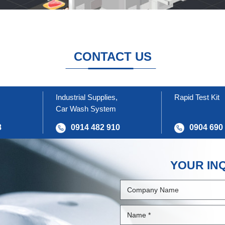
CONTACT US
Industrial Supplies,
Rapid Test Kit
Car Wash System
8
0914 482 910
0904 690
YOUR IN