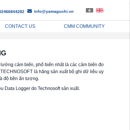
info@yamaguchi.vn
02466844282
CONTACT US
CMM COMMUNITY
NG
đo lường cảm biến, phổ biển nhất là các cảm biến đo
c. TECHNOSOFT là hãng sản xuất bộ ghi dữ liệu uy
và độ bền ấn tượng.
ệu Data Logger do Technosoft sản xuất.