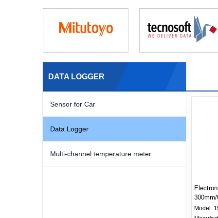
DATA LOGGER
Sensor for Car
Data Logger
Multi-channel temperature meter
Electroni
300mm/0
Model:
1