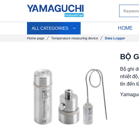
HOME
ALL CATEGORIES
Home page
Temperature measuring device
Data Logger
BỘ G
Bộ ghi d
nhiệt độ
tín đến 
Yamaguch