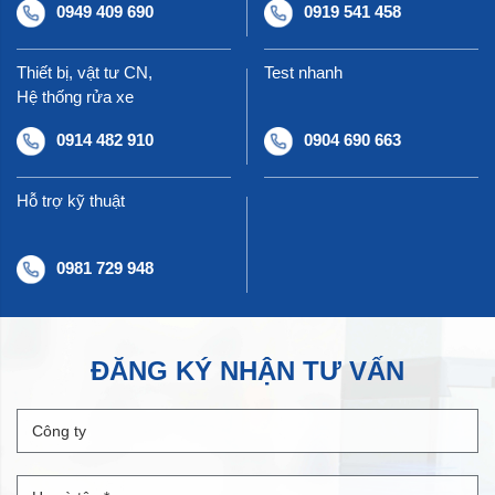
0949 409 690
0919 541 458
tầm quốc tế.
Thiết bị, vật tư CN,
Test nhanh
Hệ thống rửa xe
0914 482 910
0904 690 663
Hỗ trợ kỹ thuật
0981 729 948
ĐĂNG KÝ NHẬN TƯ VẤN