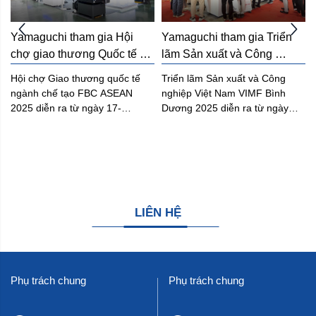
Yamaguchi tham gia Hội 
Yamaguchi tham gia Triển 
chợ giao thương Quốc tế 
lãm Sản xuất và Công 
ngành chế tạo FBC ASEAN 
nghiệp VIMF Bình Dương 
Hội chợ Giao thương quốc tế
Triển lãm Sản xuất và Công
2025
2025
ngành chế tạo FBC ASEAN
nghiệp Việt Nam VIMF Bình
2025 diễn ra từ ngày 17-
Dương 2025 diễn ra từ ngày
19/09/2025 tại Trung tâm triển
18–20/06/2025 tại Trung tâm
lãm Việt Nam (VEC), Đông Anh,
Hội nghị và Triển lãm Quốc tế
Hà Nội, là triển lãm dành riêng
WTC EXPO, Bình Dương. Đây
cho ngành sản xuất chế tạo, kết
là sự kiện công nghiệp quốc tế
nối doanh nghiệp đến từ Nhật
nằm trong chuỗi triển lãm luân
Bản, Việt Nam, Trung Quốc,
phiên tại các địa phương có nền
ASEAN và nhiều quốc gia khác.
công nghiệp phát triển, nhằm
LIÊN HỆ
Triển lãm năm nay có quy mô
kết nối doanh nghiệp với các
lên đến gần 500 gian hàng và
giải pháp công nghệ tiên tiến
thu hút hơn 10.000 khách tham
trong sản xuất và chế tạo.
quan từ khắp nơi trên thế giới,
Phụ trách chung
Phụ trách chung
đóng vai trò quan trọng trong
việc thúc đẩy ngành công
nghiệp chế tạo Việt Nam vươn