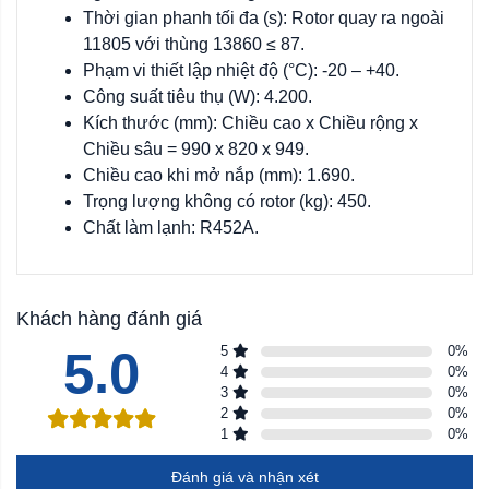
Thời gian phanh tối đa (s): Rotor quay ra ngoài
11805 với thùng 13860 ≤ 87.
Phạm vi thiết lập nhiệt độ (°C): -20 – +40.
Công suất tiêu thụ (W): 4.200.
Kích thước (mm): Chiều cao x Chiều rộng x
Chiều sâu = 990 x 820 x 949.
Chiều cao khi mở nắp (mm): 1.690.
Trọng lượng không có rotor (kg): 450.
Chất làm lạnh: R452A.
Khách hàng đánh giá
5.0
5
0
%
4
0
%
3
0
%
2
0
%
1
0
%
Đánh giá và nhận xét