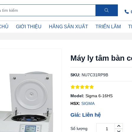
CHỦ
GIỚI THIỆU
HÃNG SẢN XUẤT
TRIỂN LÃM
T
Máy ly tâm bàn 
SKU:
NU7C31RP9B
Model:
Sigma 6-16HS
HSX:
SIGMA
Giá: Liên hệ
Số lượng