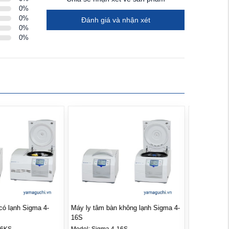
0
%
0
%
Đánh giá và nhận xét
0
%
0
%
không lạnh Sigma 4-
Máy ly tâm tự động lạnh Sigma 4-
5KRL
16S
Model:
Sigma 4-5KRL