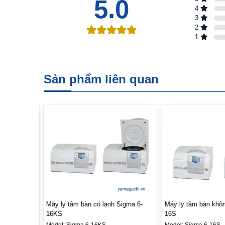
5.0
4
3
2
1
Sản phẩm liên quan
Sigma 6-
Máy ly tâm bàn không lạnh Sigma 6-
Máy ly tâm bàn có l
16S
Sigma 4-16KHS
Model:
Sigma 6-16S
Model:
Sigma 4-16K