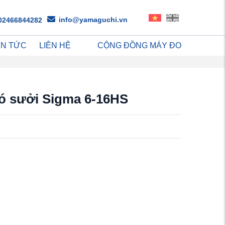
info@yamaguchi.vn
02466844282
IN TỨC
LIÊN HỆ
CỘNG ĐỒNG MÁY ĐO
có sưởi Sigma 6-16HS