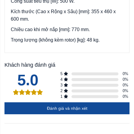
Công suất tiêu thụ [W]: 500 W.
Kích thước (Cao x Rộng x Sâu) [mm]: 355 x 460 x
600 mm.
Chiều cao khi mở nắp [mm]: 770 mm.
Trọng lượng (không kèm rotor) [kg]: 48 kg.
Khách hàng đánh giá
5.0
5
0
%
4
0
%
3
0
%
2
0
%
1
0
%
Đánh giá và nhận xét