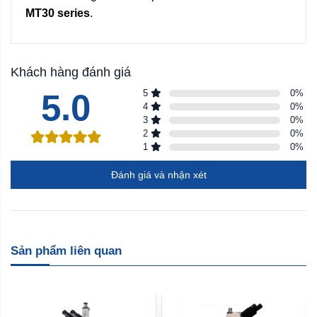
MT30 series
.
Khách hàng đánh giá
5.0
5
0
%
4
0
%
3
0
%
2
0
%
1
0
%
Đánh giá và nhận xét
Sản phẩm liên quan