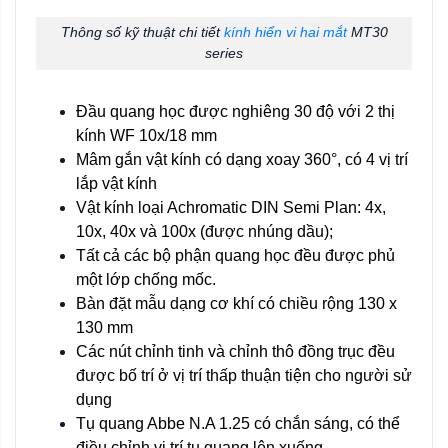
Thông số kỹ thuật chi tiết
kính hiển vi hai mắt
MT30
series
Đầu quang học được nghiêng 30 độ với 2 thị
kính WF 10x/18 mm
Mâm gắn vật kính có dạng xoay 360°, có 4 vị trí
lắp vật kính
Vật kính loại Achromatic DIN Semi Plan: 4x,
10x, 40x và 100x (được nhúng dầu);
Tất cả các bộ phận quang học đều được phủ
một lớp chống mốc.
Bàn đặt mẫu dạng cơ khí có chiều rộng 130 x
130 mm
Các nút chỉnh tinh và chỉnh thô đồng trục đều
được bố trí ở vị trí thấp thuận tiện cho người sử
dụng
Tụ quang Abbe N.A 1.25 có chắn sáng, có thể
điều chỉnh vị trí tụ quang lên xuống.