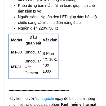
Khóa dừng bàn mẫu rất an toàn, giúp hạn chế
làm kính bị vỡ.
Nguồn sáng: Nguồn đèn LED giúp đảm bảo độ
chiếu sáng và tiêu thụ điện năng thấp.
Nguồn điện 220V, 50Hz
Đầu
Model
Vật kính
quan sát
MT-30
Binocular
S Plan
4X, 10X,
Binocular
40X,
MT-31
with
100X
Camera
---------------------------------------------------
Hãy liên hệ với
Yamaguchi
ngay để biết thêm thông
tin chi tiết và giá của sản phẩm
Kính hiển vi hai mắt