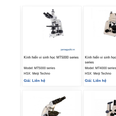
Kính hiển vi huỳnh quang iScope
Kính hiển vi huỳnh 
IS.3153‑PLFi/6
IS.3153‑PLi/6
Model:
IS.3153‑PLFi/6
Model:
IS.3153‑PLi/6
HSX: 
Euromex
HSX: 
Euromex
Giá: Liên hệ
Giá: Liên hệ