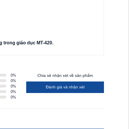
g trong giáo dục MT-420.
0
%
Chia sẻ nhận xét về sản phẩm
0
%
0
%
Đánh giá và nhận xét
0
%
0
%