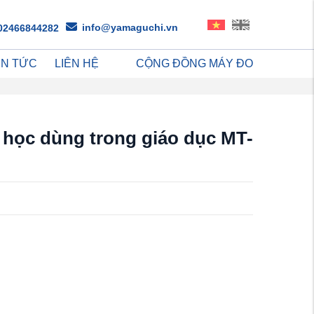
info@yamaguchi.vn
02466844282
IN TỨC
LIÊN HỆ
CỘNG ĐỒNG MÁY ĐO
h học dùng trong giáo dục MT-