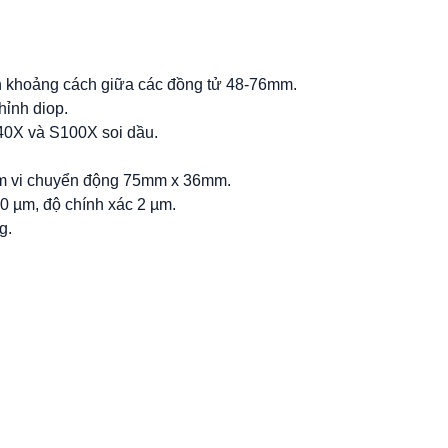
nh khoảng cách giữa các đồng tử 48-76mm.
hỉnh diop.
S40X và S100X soi dầu.
m vi chuyển động 75mm x 36mm.
00 µm, độ chính xác 2 µm.
g.