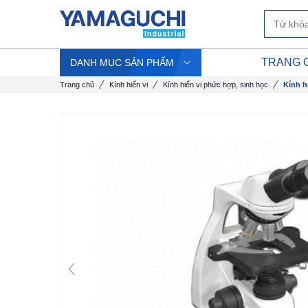
TRANG 
DANH MỤC SẢN PHẨM
Trang chủ
Kính hiển vi
Kính hiển vi phức hợp, sinh học
Kính h