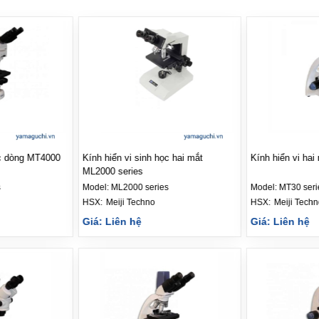
quang iScope
Kính hiển vi huỳnh quang iScope
Kính hiển vi sin
S.3153‑EPLi/6
MT6000 Series
Model:
S.3153‑EPLi/6
Model:
MT6000 S
HSX: 
Euromex
HSX: 
Meiji Techn
Giá: Liên hệ
Giá: Liên hệ