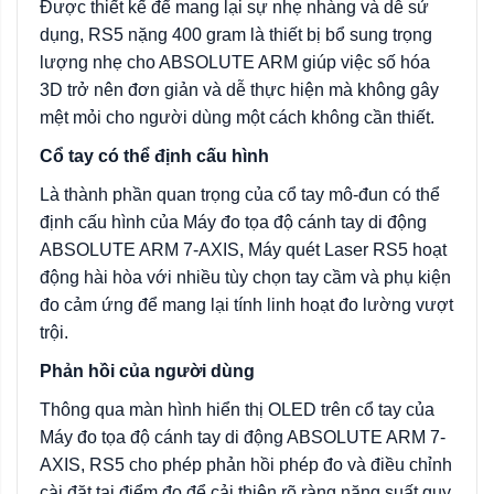
Được thiết kế để mang lại sự nhẹ nhàng và dễ sử
dụng, RS5 nặng 400 gram là thiết bị bổ sung trọng
lượng nhẹ cho ABSOLUTE ARM giúp việc số hóa
3D trở nên đơn giản và dễ thực hiện mà không gây
mệt mỏi cho người dùng một cách không cần thiết.
Cổ tay có thể định cấu hình
Là thành phần quan trọng của cổ tay mô-đun có thể
định cấu hình của Máy đo tọa độ cánh tay di động
ABSOLUTE ARM 7-AXIS, Máy quét Laser RS5 hoạt
động hài hòa với nhiều tùy chọn tay cầm và phụ kiện
đo cảm ứng để mang lại tính linh hoạt đo lường vượt
trội.
Phản hồi của người dùng
Thông qua màn hình hiển thị OLED trên cổ tay của
Máy đo tọa độ cánh tay di động ABSOLUTE ARM 7-
AXIS, RS5 cho phép phản hồi phép đo và điều chỉnh
cài đặt tại điểm đo để cải thiện rõ ràng năng suất quy