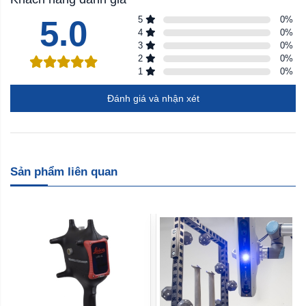
5.0
5
0
%
4
0
%
3
0
%
2
0
%
1
0
%
Đánh giá và nhận xét
Sản phẩm liên quan