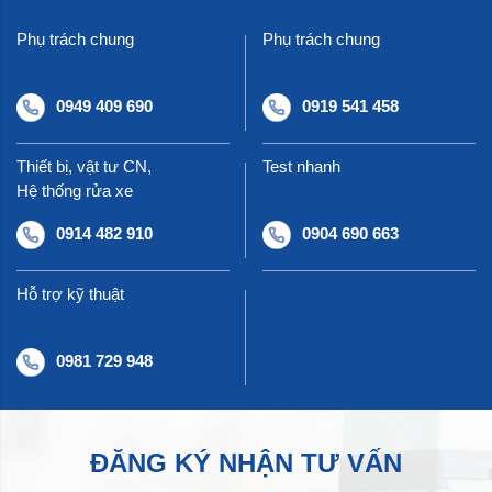
Phụ trách chung
Phụ trách chung
0949 409 690
0919 541 458
Thiết bị, vật tư CN,
Test nhanh
Hệ thống rửa xe
0914 482 910
0904 690 663
Hỗ trợ kỹ thuật
0981 729 948
ĐĂNG KÝ NHẬN TƯ VẤN