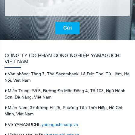
Gửi
CÔNG TY CỔ PHẦN CÔNG NGHIỆP YAMAGUCHI
VIỆT NAM
Văn phòng: Tầng 7, Tòa Sacombank, Lê Đức Thọ, Từ Liêm, Hà
Nội, Việt Nam
Miền Trung: Số 5, Đường Đa Mặn Đông 4, Tổ 103, Ngũ Hành
Sơn, Đà Nẵng, Việt Nam
Miền Nam: 37 đường HT25, Phường Tân Thới Hiệp, Hồ Chí
Minh, Việt Nam
Về YAMAGUCHI:
yamaguchi-corp.vn
Lĩnh vực sản xuất:
yamaguchi-mfg.vn