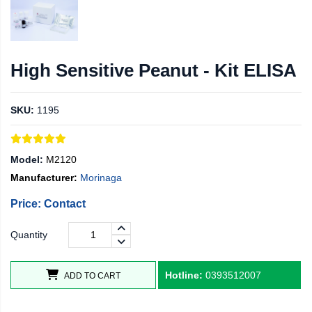
High Sensitive Peanut - Kit ELISA
SKU:
1195
Model:
M2120
Manufacturer:
Morinaga
Price: Contact
Quantity
Hotline:
0393512007
ADD TO CART