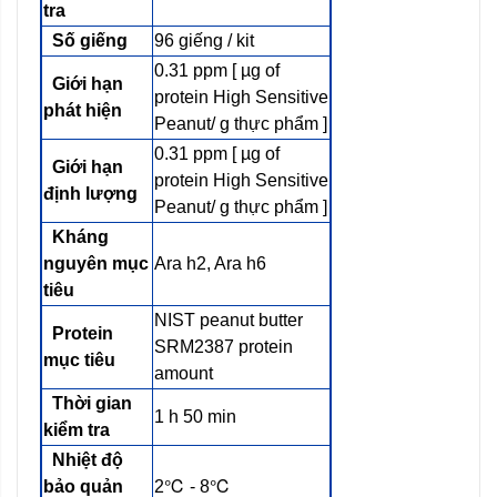
tra
Số giếng
96 giếng / kit
0.31 ppm [ µg of
Giới hạn
protein High Sensitive
phát hiện
Peanut/ g thực phẩm ]
0.31 ppm [ µg of
Giới hạn
protein High Sensitive
định lượng
Peanut/ g thực phẩm ]
Kháng
nguyên mục
Ara h2, Ara h6
tiêu
NIST peanut butter
Protein
SRM2387 protein
mục tiêu
amount
Thời gian
1 h 50 min
kiểm tra
Nhiệt độ
bảo quản
2℃ - 8℃