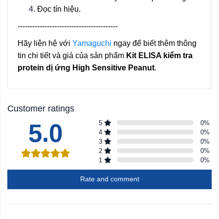
Đọc tín hiệu.
-----------------------------------------
Hãy liên hệ với
Yamaguchi
ngay để biết thêm thông
tin chi tiết và giá của sản phẩm
Kit ELISA kiểm tra
protein dị ứng High Sensitive Peanut
.
Customer ratings
5.0
5
0
%
4
0
%
3
0
%
2
0
%
1
0
%
Rate and comment