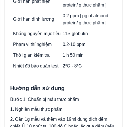
Giới
hạn
phát
hiện
protein
/ g
thực
phẩm
]
0.2 ppm [
µg of almond
Giới
hạn
định
lượng
protein
/ g
thực
phẩm
]
Kháng
nguyên
mục
tiêu
11S globulin
Phạm vi
thí
nghiệm
0.2-10 ppm
Thời
gian
kiểm
tra
1 h 50 min
Nhiệt
độ
bảo
quản
test
2℃ - 8℃
Hướng dẫn sử dụng
Bước 1: Chuẩn bị mẫu thực phẩm
1. Nghiền mẫu thực phẩm.
2. Cân 1g mẫu và thêm vào 19ml dung dịch đệm
chiết. Ủ 10 phút tại 100 độ C hoặc lắc qua đêm (nếu