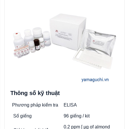
Thông số kỹ thuật
Phương
pháp
kiểm
tra
ELISA
Số
giếng
96
giếng
/ kit
0.2 ppm [
µg of almond