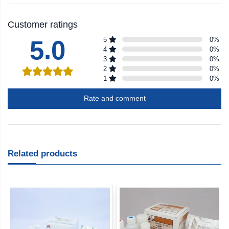
Customer ratings
5.0
5
0
%
4
0
%
3
0
%
2
0
%
1
0
%
Rate and comment
Related products