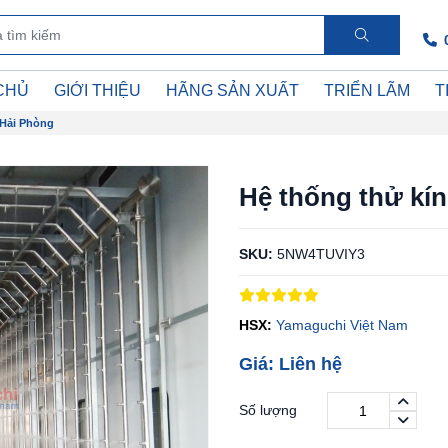
CHỦ
GIỚI THIỆU
HÃNG SẢN XUẤT
TRIỂN LÃM
T
 Hải Phòng
Hệ thống thử kín
SKU:
5NW4TUVIY3
HSX:
Yamaguchi Việt Nam
Giá: Liên hệ
Số lượng