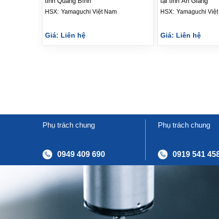
tỉnh Quảng Bình
tại tỉnh An Giang
HSX: 
Yamaguchi Việt Nam
HSX: 
Yamaguchi Việ
Giá: Liên hệ
Giá: Liên hệ
Phụ trách chung
Phụ trách chung
0949 409 690
0919 541 45