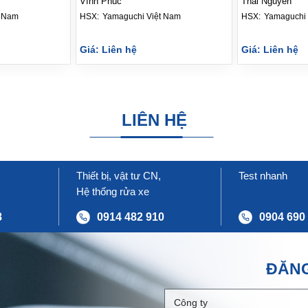
Vĩnh Phúc
Thái Nguyên
t Nam
HSX: 
Yamaguchi Việt Nam
HSX: 
Yamaguchi 
Giá: Liên hệ
Giá: Liên hệ
LIÊN HỆ
Thiết bị, vật tư CN,
Test nhanh
Hệ thống rửa xe
8
0914 482 910
0904 690
ĐĂNG