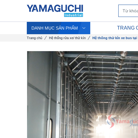
TRANG 
DANH MỤC SẢN PHẨM
Trang chủ
Hệ thống rửa xe/ thử kín
Hệ thống thử kín xe bus tại