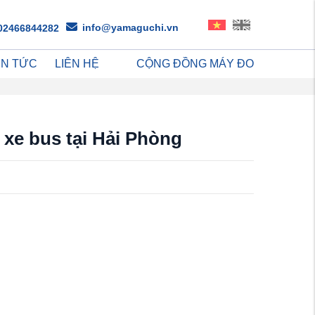
info@yamaguchi.vn
02466844282
IN TỨC
LIÊN HỆ
CỘNG ĐỒNG MÁY ĐO
 xe bus tại Hải Phòng