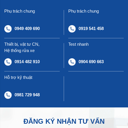
Phụ trách chung
Phụ trách chung
0949 409 690
0919 541 458
Thiết bị, vật tư CN,
Test nhanh
Hệ thống rửa xe
0914 482 910
0904 690 663
Hỗ trợ kỹ thuật
0981 729 948
ĐĂNG KÝ NHẬN TƯ VẤN