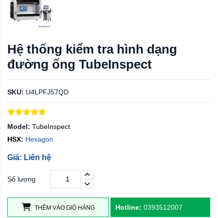
Hệ thống kiểm tra hình dạng
đường ống TubeInspect
SKU:
U4LPFJ57QD
Model:
TubeInspect
HSX:
Hexagon
Giá: Liên hệ
Số lượng
Hotline:
0393512007
THÊM VÀO GIỎ HÀNG