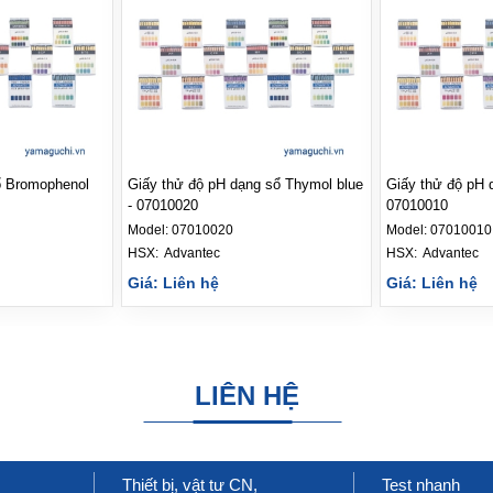
ổ Bromophenol
Giấy thử độ pH dạng sổ Thymol blue
Giấy thử độ pH d
- 07010020
07010010
Model:
07010020
Model:
07010010
HSX: 
Advantec
HSX: 
Advantec
Giá: Liên hệ
Giá: Liên hệ
LIÊN HỆ
Thiết bị, vật tư CN,
Test nhanh