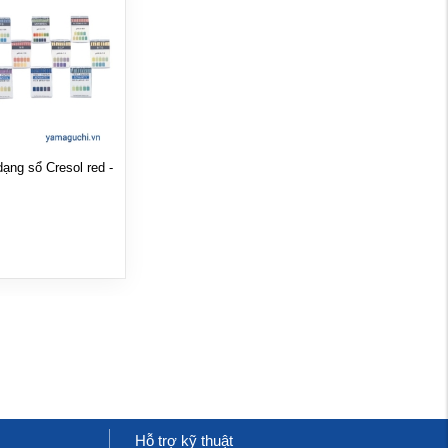
ạng sổ Cresol red -
Hỗ trợ kỹ thuật