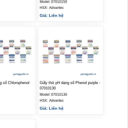
Model:
07010150
HSX: 
Advantec
Giá: Liên hệ
g sổ Chlorophenol
Giấy thử pH dạng sổ Phenol purple -
07010130
Model:
07010130
HSX: 
Advantec
Giá: Liên hệ