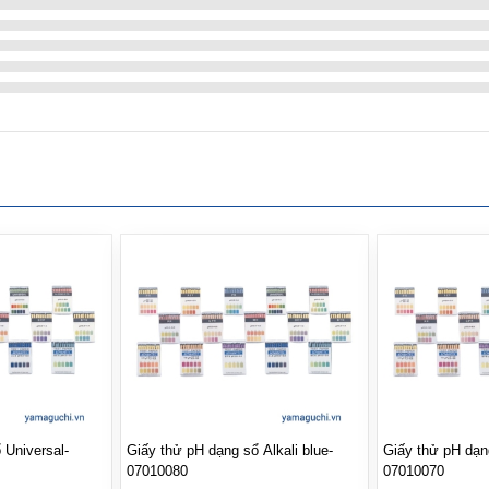
 Universal-
Giấy thử pH dạng sổ Alkali blue-
Giấy thử pH dạng sổ Alizari
07010080
07010070