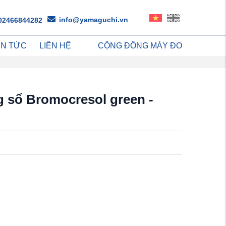
info@yamaguchi.vn
02466844282
IN TỨC
LIÊN HỆ
CỘNG ĐỒNG MÁY ĐO
g sổ Bromocresol green -