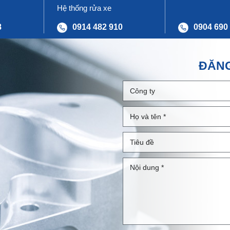
Hệ thống rửa xe
8
0914 482 910
0904 690
ĐĂNG