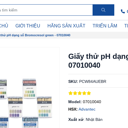
CHỦ
GIỚI THIỆU
HÃNG SẢN XUẤT
TRIỂN LÃM
T
 thử pH dạng sổ Bromocresol green - 07010040
Giấy thử pH dạn
07010040
SKU:
PCW84AUEBR
Model:
07010040
HSX:
Advantec
Xuất xứ
: Nhật Bản