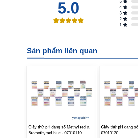
5.0
5
4
3
2
1
Sản phẩm liên quan
Giấy thử pH dạng sổ Methyl red &
Giấy thử pH dạng sổ
Bromothymol blue - 07010110
07010120