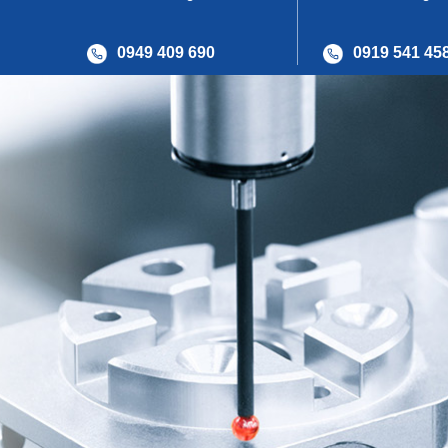
0949 409 690
0919 541 45