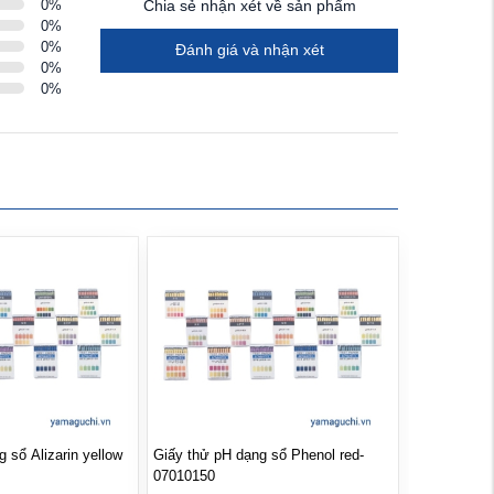
0
%
Chia sẻ nhận xét về sản phẩm
0
%
0
%
Đánh giá và nhận xét
0
%
0
%
n yellow
Giấy thử pH dạng sổ Phenol red-
07010150