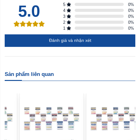
5.0
5
0
%
4
0
%
3
0
%
2
0
%
1
0
%
Đánh giá và nhận xét
Sản phẩm liên quan