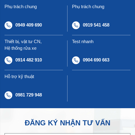
Phụ trách chung
Phụ trách chung
0949 409 690
0919 541 458
Thiết bị, vật tư CN,
Test nhanh
Hệ thống rửa xe
0914 482 910
0904 690 663
Hỗ trợ kỹ thuật
0981 729 948
ĐĂNG KÝ NHẬN TƯ VẤN