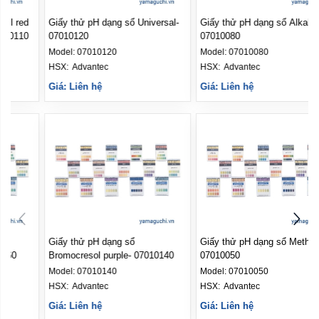
Giấy thử pH dạng sổ Methyl red
Giấy thử pH dạng sổ Universal-
& Bromothymol blue - 07010110
07010120
Model:
07010110
Model:
07010120
HSX: 
Advantec
HSX: 
Advantec
Giá: Liên hệ
Giá: Liên hệ
Giấy thử pH dạng sổ
Giấy thử pH dạng sổ
Bromothymol blue- 07010060
Bromocresol purple- 07010140
Model:
07010060
Model:
07010140
HSX: 
Advantec
HSX: 
Advantec
Giá: Liên hệ
Giá: Liên hệ