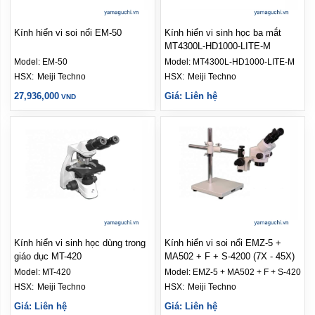
Kính hiển vi soi nổi EM-50
Kính hiển vi sinh học ba mắt
MT4300L-HD1000-LITE-M
Model:
EM-50
Model:
MT4300L-HD1000-LITE-M
HSX: 
Meiji Techno
HSX: 
Meiji Techno
27,936,000
Giá: Liên hệ
VND
Kính hiển vi sinh học dùng trong
Kính hiển vi soi nổi EMZ-5 +
giáo dục MT-420
MA502 + F + S-4200 (7X - 45X)
Model:
MT-420
Model:
EMZ-5 + MA502 + F + S-4200
HSX: 
Meiji Techno
HSX: 
Meiji Techno
Giá: Liên hệ
Giá: Liên hệ