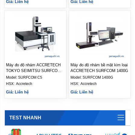
Giá: Liên hệ
Giá: Liên hệ
Máy đo độ nhám ACCRETECH
Máy đo độ nhám bề mặt kim loại
TOKYO SEIMITSU SURFCOM
ACCRETECH SURFCOM 1400G
C5
Model:
SURFCOM C5
Model:
SURFCOM 1400G
HSX: 
Accretech
HSX: 
Accretech
Giá: Liên hệ
Giá: Liên hệ
TEST NHANH