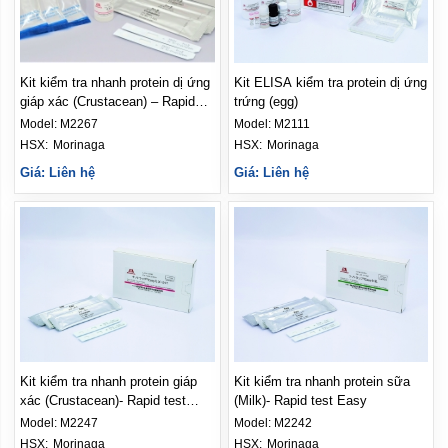
Kit kiểm tra nhanh protein dị ứng
Kit ELISA kiểm tra protein dị ứng
giáp xác (Crustacean) – Rapid
trứng (egg)
test ProII
Model:
M2267
Model:
M2111
HSX: 
Morinaga
HSX: 
Morinaga
Giá: Liên hệ
Giá: Liên hệ
Kit kiểm tra nhanh protein giáp
Kit kiểm tra nhanh protein sữa
xác (Crustacean)- Rapid test
(Milk)- Rapid test Easy
Easy
Model:
M2247
Model:
M2242
HSX: 
Morinaga
HSX: 
Morinaga