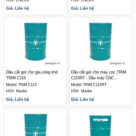
HSX: 
ENEOS
HSX: 
ENEOS
Giá: Liên hệ
Giá: Liên hệ
Dầu cắt gọt cho gia công khô
Dầu cắt gọt cho máy cnc TRIM
TRIM C115
C115RT - Dầu máy CNC
MASTER
Model:
TRIM C115
Model:
TRIM C115RT
HSX: 
Master
HSX: 
Master
Giá: Liên hệ
Giá: Liên hệ