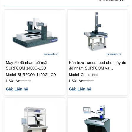
Máy đo độ nhám bề mặt
Bàn trượt cross-feed cho máy đo
SURFCOM 1400G-LCD
độ nhám SURFCOM và
CONTOURECORD
Model:
SURFCOM 1400G-LCD
Model:
Cross-feed
HSX: 
Accretech
HSX: 
Accretech
Giá: Liên hệ
Giá: Liên hệ