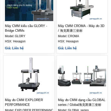
Máy CMM kiểu cầu GLORY -
Máy CMM CROMA - Máy đo 3D
Bridge CMMs
/ 海克斯康三坐标
Model:
GLORY
Model:
CROMA
HSX: 
Hexagon
HSX: 
Hexagon
Giá: Liên hệ
Giá: Liên hệ
Máy đo CMM EXPLORER
Máy đo CMM dạng cầu GLOBAL
PERFORMANCE
series / Global海克斯康三坐标
Model:
EXPLORER PERFORMANCE
Model:
GLOBAL series