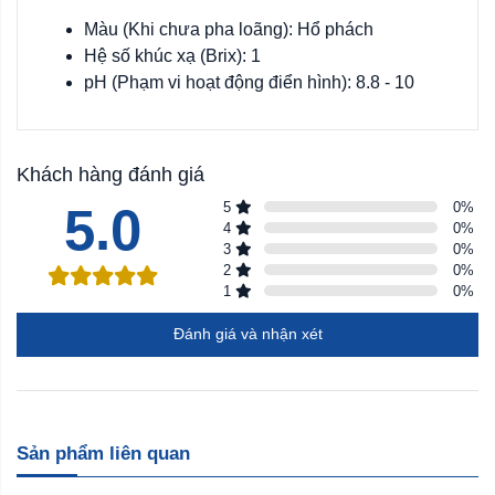
Màu (Khi chưa pha loãng): Hổ phách
Hệ số khúc xạ (Brix): 1
pH (Phạm vi hoạt động điển hình): 8.8 - 10
Khách hàng đánh giá
5.0
5
0
%
4
0
%
3
0
%
2
0
%
1
0
%
Đánh giá và nhận xét
Sản phẩm liên quan