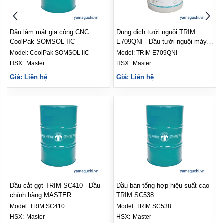
Dầu làm mát gia công CNC
Dung dịch tưới nguội TRIM
CoolPak SOMSOL IIC
E709QNI - Dầu tưới nguội máy
CNC
Model:
CoolPak SOMSOL IIC
Model:
TRIM E709QNI
HSX: 
Master
HSX: 
Master
Giá: Liên hệ
Giá: Liên hệ
Dầu cắt gọt TRIM SC410 - Dầu
Dầu bán tổng hợp hiệu suất cao
chính hãng MASTER
TRIM SC538
Model:
TRIM SC410
Model:
TRIM SC538
HSX: 
Master
HSX: 
Master