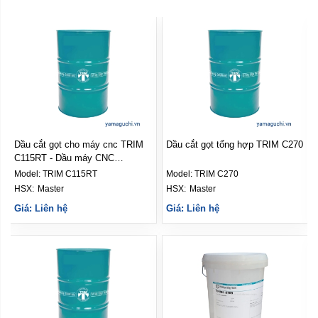
Dầu cắt gọt cho máy cnc TRIM
Dầu cắt gọt tổng hợp TRIM C270
C115RT - Dầu máy CNC
MASTER
Model:
TRIM C115RT
Model:
TRIM C270
HSX: 
Master
HSX: 
Master
Giá: Liên hệ
Giá: Liên hệ