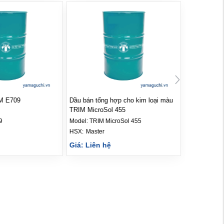
IM E709
Dầu bán tổng hợp cho kim loại màu
TRIM MicroSol 455
9
Model:
TRIM MicroSol 455
HSX: 
Master
Giá: Liên hệ