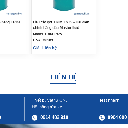
a năng TRIM
Dầu cắt gọt TRIM E925 - Đại diện
chính hãng dầu Master fluid
Model:
TRIM E925
HSX: 
Master
Giá: Liên hệ
LIÊN HỆ
Thiết bị, vật tư CN,
Test nhanh
Hệ thống rửa xe
8
0914 482 910
0904 690