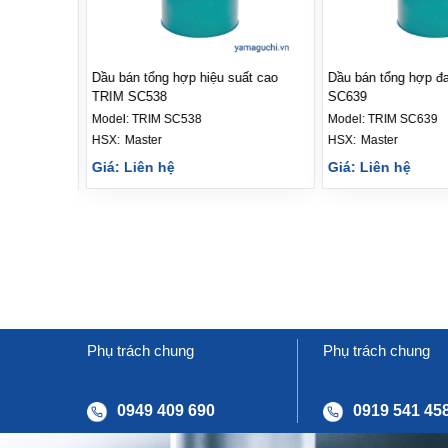
 - Dầu
Dầu bán tổng hợp hiệu suất cao
Dầu bán tổng hợp đ
TRIM SC538
SC639
Model:
TRIM SC538
Model:
TRIM SC639
HSX: 
Master
HSX: 
Master
Giá: Liên hệ
Giá: Liên hệ
Phụ trách chung
Phụ trách chung
0949 409 690
0919 541 45