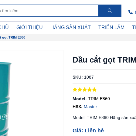
CHỦ
GIỚI THIỆU
HÃNG SẢN XUẤT
TRIỂN LÃM
T
t gọt TRIM E860
Dầu cắt gọt TRI
SKU:
1087
Model:
TRIM E860
HSX:
Master
Model: TRIM E860 Hãng sản xu
Giá: Liên hệ