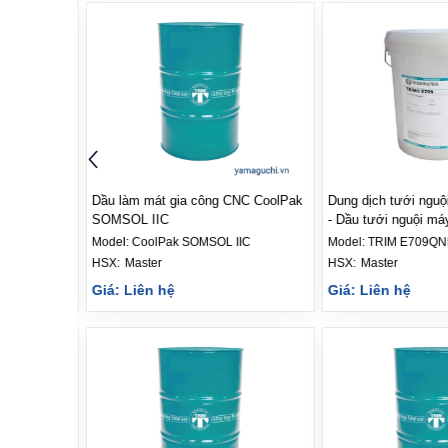
ớc CoolPAK
Dầu làm mát gia công CNC CoolPak
Dung dịch tưới ngu
SOMSOL IIC
- Dầu tưới nguội m
Model:
CoolPak SOMSOL IIC
Model:
TRIM E709QN
HSX: 
Master
HSX: 
Master
Giá: Liên hệ
Giá: Liên hệ