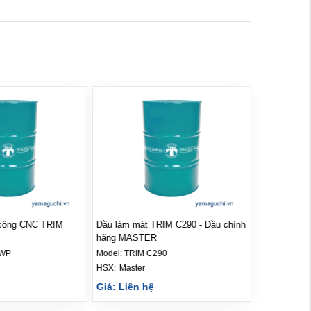
a công CNC TRIM
Dầu làm mát TRIM C290 - Dầu chính
hãng MASTER
6WP
Model:
TRIM C290
HSX: 
Master
Giá: Liên hệ