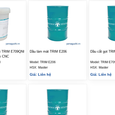
ội TRIM E709QNI
Dầu làm mát TRIM E206
Dầu cắt gọt TR
áy CNC
I
Model:
TRIM E206
Model:
TRIM E70
HSX: 
Master
HSX: 
Master
Giá: Liên hệ
Giá: Liên hệ