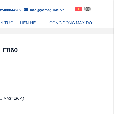
info@yamaguchi.vn
02466844282
IN TỨC
LIÊN HỆ
CỘNG ĐỒNG MÁY ĐO
M E860
ất: MASTER/Mỹ