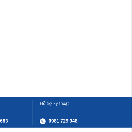
Hỗ trợ kỹ thuật
 663
0981 729 948