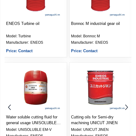
ENEOS Turbine oil
Bonnoc M industrial gear oil
Model:
Turbine
Model:
Bonnoc M
Manufacturer: 
ENEOS
Manufacturer: 
ENEOS
Price: Contact
Price: Contact
Water soluble cutting fluid for
Cutting oils for Semi-dry
general usage UNISOLUBLE
machining UNICUT JINEN
EM-V
Model:
UNISOLUBLE EM-V
Model:
UNICUT JINEN