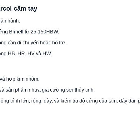
rcol cầm tay
 vận hành.
cứng
Brinell
từ 25-150HBW.
ông cần di chuyển hoặc hỗ trợ.
 sang HB, HR, HV và HW.
 và hợp kim nhôm.
và sản phẩm nhựa gia cường sợi thủy tinh.
ng trình lớn, rộng, dày, và kiểm tra độ cứng của tấm, dây đai, p