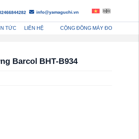
info@yamaguchi.vn
02466844282
IN TỨC
LIÊN HỆ
CỘNG ĐỒNG MÁY ĐO
cứng Barcol BHT-B934