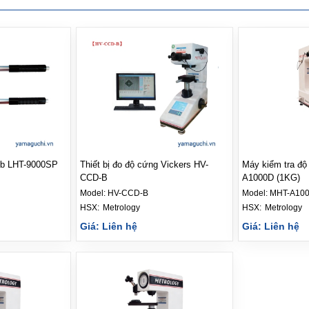
eb LHT-9000SP
Thiết bị đo độ cứng Vickers HV-
Máy kiểm tra độ
CCD-B
A1000D (1KG)
Model:
HV-CCD-B
Model:
MHT-A100
HSX: 
Metrology
HSX: 
Metrology
Giá: Liên hệ
Giá: Liên hệ