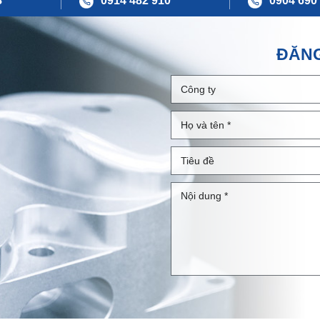
8
0914 482 910
0904 690
ĐĂNG