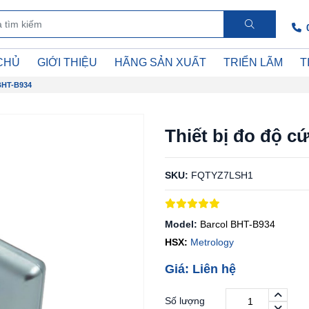
CHỦ
GIỚI THIỆU
HÃNG SẢN XUẤT
TRIỂN LÃM
T
 BHT-B934
Thiết bị đo độ 
SKU:
FQTYZ7LSH1
Model:
Barcol BHT-B934
HSX:
Metrology
Giá: Liên hệ
Số lượng