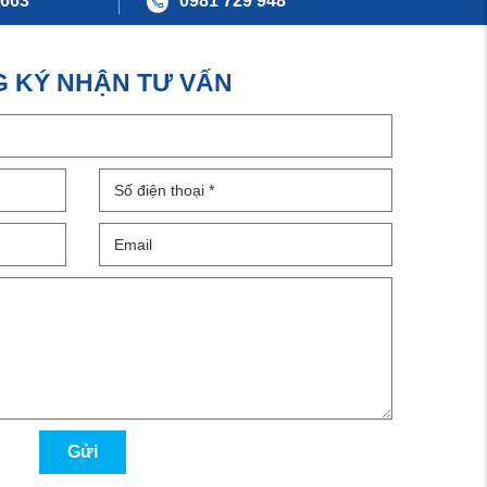
 663
0981 729 948
 KÝ NHẬN TƯ VẤN
Gửi