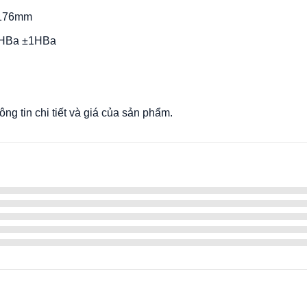
.176mm
HBa ±1HBa
ng tin chi tiết và giá của sản phẩm.