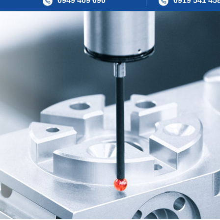
0949 409 690
0919 541 45