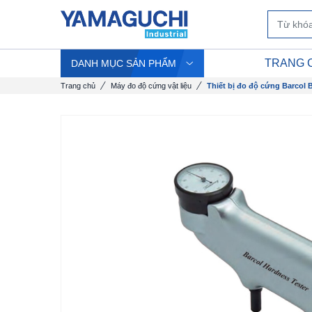
TRANG 
DANH MỤC SẢN PHẨM
Trang chủ
Máy đo độ cứng vật liệu
Thiết bị đo độ cứng Barcol