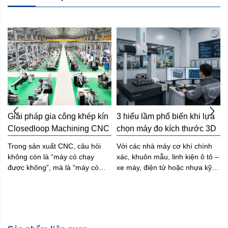
3 hiểu lầm phổ biến khi lựa 
Máy đo 3D CMM là gì? Giải 
C
chọn máy đo kích thước 3D
pháp đo lường có độ chính 
xác cao
Với các nhà máy cơ khí chính
Trong bối cảnh sản xuất công
xác, khuôn mẫu, linh kiện ô tô –
nghiệp ngày càng yêu cầu độ
đại, 
xe máy, điện tử hoặc nhựa kỹ
chính xác cao, việc kiểm soát
thuật, nhu cầu đầu tư máy đo
chất lượng sản phẩm không
kích thước 3D thường không
còn dừng lại ở kiểm tra thủ
h
xuất hiện ngay từ đầu. Phần lớn
công hay các phương pháp đo
doanh nghiệp chỉ bắt đầu quan
truyền thống. Những sai lệch
à
tâm khi phương pháp đo hiện
nhỏ ở cấp micromet cũng có