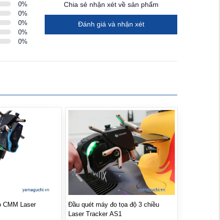
0
%
Chia sẻ nhận xét về sản phẩm
0
%
0
%
Đánh giá và nhận xét
0
%
0
%
o CMM Laser
Đầu quét máy đo tọa độ 3 chiều
Laser Tracker AS1