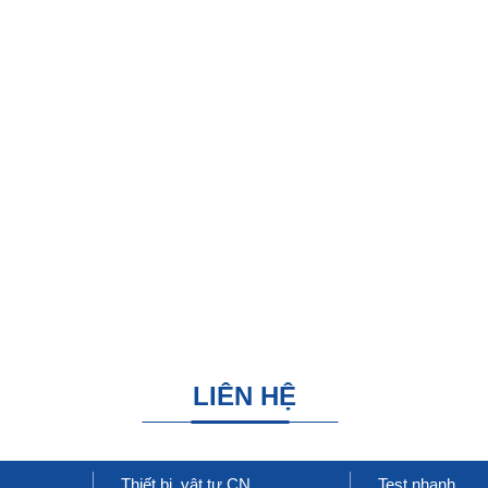
LIÊN HỆ
Thiết bị, vật tư CN,
Test nhanh