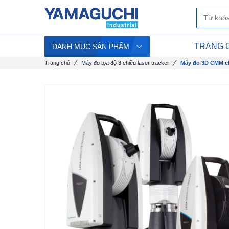
TRANG 
DANH MỤC SẢN PHẨM
Trang chủ
Máy đo tọa độ 3 chiều laser tracker
Máy đo 3D CMM ch