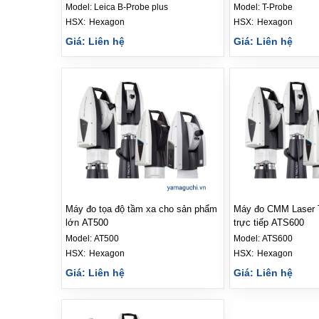
Model:
Leica B-Probe plus
Model:
T-Probe
HSX: 
Hexagon
HSX: 
Hexagon
Giá: Liên hệ
Giá: Liên hệ
Máy đo tọa độ tầm xa cho sản phẩm
Máy đo CMM Laser T
lớn AT500
trực tiếp ATS600
Model:
AT500
Model:
ATS600
HSX: 
Hexagon
HSX: 
Hexagon
Giá: Liên hệ
Giá: Liên hệ