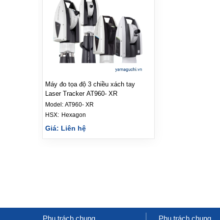
Máy đo tọa độ 3 chiều xách tay
Laser Tracker AT960- XR
Model:
AT960- XR
HSX: 
Hexagon
Giá: Liên hệ
Phụ trách chung
Phụ trách chung