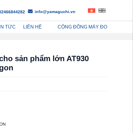
info@yamaguchi.vn
02466844282
IN TỨC
LIÊN HỆ
CỘNG ĐỒNG MÁY ĐO
cho sản phẩm lớn AT930
agon
GON