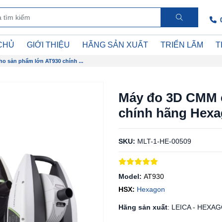
CHỦ
GIỚI THIỆU
HÃNG SẢN XUẤT
TRIỂN LÃM
T
o sản phẩm lớn AT930 chính ...
Máy đo 3D CMM 
chính hãng Hex
SKU:
MLT-1-HE-00509
Model:
AT930
HSX:
Hexagon
Hãng sản xuất
: LEICA - HEXA