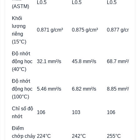
L0.5
L0.5
L0.5
(ASTM)
Khối
lượng
0.871 g/cm³
0.875 g/cm³
0.877 g/cm³
riêng
(15°C)
Độ nhớt
động học
32.1 mm²/s
45.8 mm²/s
68.7 mm²/s
(40°C)
Độ nhớt
động học
5.46 mm²/s
6.82 mm²/s
8.85 mm²/s
(100°C)
Chỉ số độ
106
103
106
nhớt
Điểm
chớp cháy
224°C
242°C
255°C