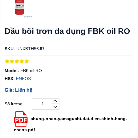
Dầu bôi trơn đa dụng FBK oil RO
SKU:
UNXBTH56JR
Model:
FBK oil RO
HSX:
ENEOS
Giá: Liên hệ
Số lượng
chung-nhan-yamaguchi-dai-dien-chinh-hang-
eneos.pdf