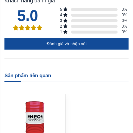
Khách hàng đánh giá
5.0
5
0
%
4
0
%
3
0
%
2
0
%
1
0
%
Đánh giá và nhận xét
Sản phẩm liên quan