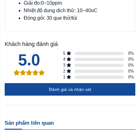
Giải đo:0~10ppm
Nhiệt độ dung dịch thử: 10~40oC
Đóng gói: 30 que thử/túi
Khách hàng đánh giá
5.0
5
0
%
4
0
%
3
0
%
2
0
%
1
0
%
Đánh giá và nhận xét
Sản phẩm liên quan