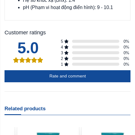
Hệ số khúc xạ (Brix): 1.4
pH (Phạm vi hoạt động điển hình): 9 - 10.1
Customer ratings
5.0
5
0
%
4
0
%
3
0
%
2
0
%
1
0
%
Rate and comment
Related products