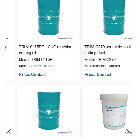
TRIM C115RT - CNC machine
TRIM C270 synthetic coolant and
cutting oil
cutting fluid
Model:
TRIM C115RT
Model:
TRIM C270
Manufacturer: 
Master
Manufacturer: 
Master
Price: Contact
Price: Contact