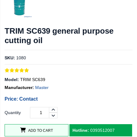
TRIM SC639 general purpose
cutting oil
SKU:
1080
Model:
TRIM SC639
Manufacturer:
Master
Price: Contact
Quantity
Hotline:
0393512007
ADD TO CART