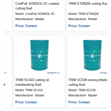
CoolPak SOMSOL IIC coolant,
TRIM E709QNI cutting fluid
cutting fluid
Model:
CoolPak SOMSOL IIC
Model:
TRIM E709QNI
Manufacturer: 
Master
Manufacturer: 
Master
Price: Contact
Price: Contact
TRIM SC410 cutting oil,
TRIM SC538 semisynthetic
metalworking fluid
cutting fluid
Model:
TRIM SC410
Model:
TRIM SC538
Manufacturer: 
Master
Manufacturer: 
Master
Price: Contact
Price: Contact