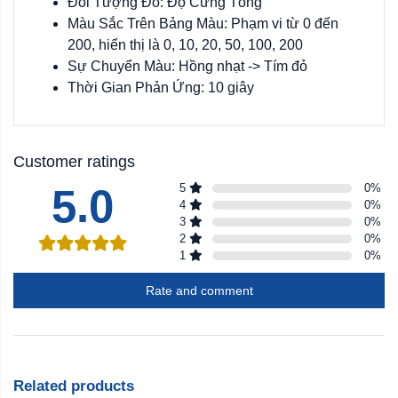
Đối Tượng Đo: Độ Cứng Tổng
Màu Sắc Trên Bảng Màu: Phạm vi từ 0 đến
200, hiển thị là 0, 10, 20, 50, 100, 200
Sự Chuyển Màu: Hồng nhạt -> Tím đỏ
Thời Gian Phản Ứng: 10 giây
Customer ratings
5.0
5
0
%
4
0
%
3
0
%
2
0
%
1
0
%
Rate and comment
Related products