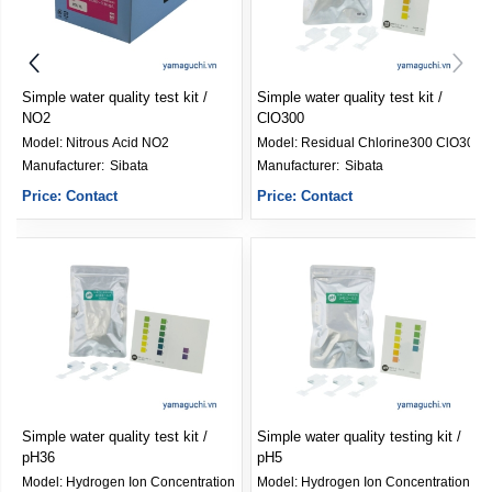
Simple water quality test kit /
Simple water quality test kit /
NO2
ClO300
Model:
Nitrous Acid NO2
Model:
Residual Chlorine300 ClO300
Manufacturer: 
Sibata
Manufacturer: 
Sibata
Price: Contact
Price: Contact
Simple water quality test kit /
Simple water quality testing kit /
pH36
pH5
n pH48
Model:
Hydrogen Ion Concentration pH36
Model:
Hydrogen Ion Concentration pH