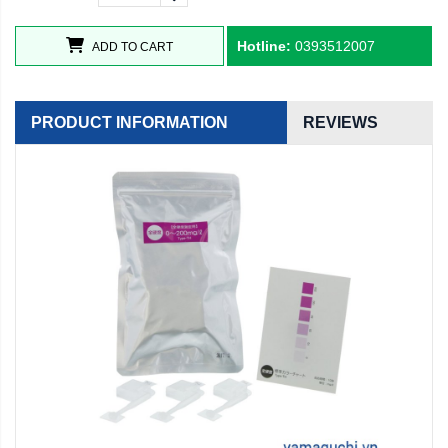
Hotline:
0393512007
ADD TO CART
PRODUCT INFORMATION
REVIEWS