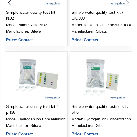
Simple water quality test kit /
Simple water quality test kit /
NO2
ClO300
Model:
Nitrous Acid NO2
Model:
Residual Chlorine300 ClO300
Manufacturer: 
Sibata
Manufacturer: 
Sibata
Price: Contact
Price: Contact
Simple water quality test kit /
Simple water quality testing kit /
pH36
pH5
n pH48
Model:
Hydrogen Ion Concentration pH36
Model:
Hydrogen Ion Concentration pH
Manufacturer: 
Sibata
Manufacturer: 
Sibata
Price: Contact
Price: Contact