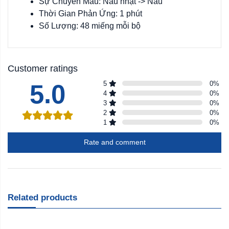
Sự Chuyển Màu: Nâu nhạt -> Nâu
Thời Gian Phản Ứng: 1 phút
Số Lượng: 48 miếng mỗi bộ
Customer ratings
5.0
5
0
%
4
0
%
3
0
%
2
0
%
1
0
%
Rate and comment
Related products