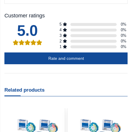
Customer ratings
5.0
5
0
%
4
0
%
3
0
%
2
0
%
1
0
%
Rate and comment
Related products