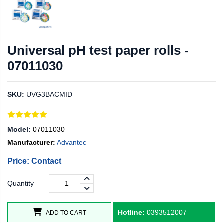
Universal pH test paper rolls -
07011030
SKU:
UVG3BACMID
Model:
07011030
Manufacturer:
Advantec
Price: Contact
Quantity
Hotline:
0393512007
ADD TO CART