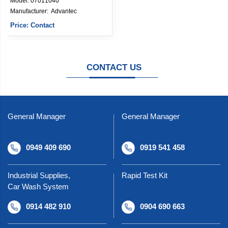
Model:
07011040
Manufacturer: 
Advantec
Price: Contact
CONTACT US
General Manager
General Manager
0949 409 690
0919 541 458
Industrial Supplies,
Rapid Test Kit
Car Wash System
0914 482 910
0904 690 663