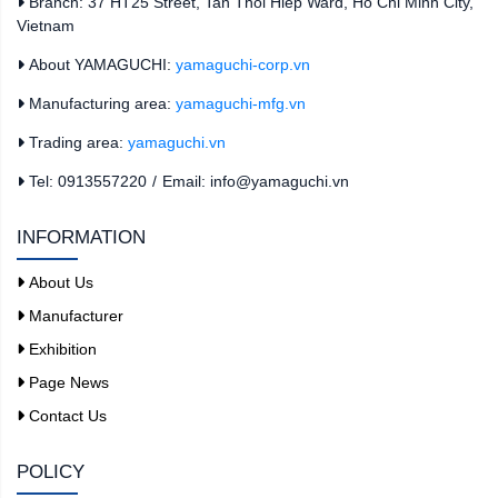
Branch: 37 HT25 Street, Tan Thoi Hiep Ward, Ho Chi Minh City,
Vietnam
About YAMAGUCHI:
yamaguchi-corp.vn
Manufacturing area:
yamaguchi-mfg.vn
Trading area:
yamaguchi.vn
Tel: 0913557220
/
Email: info@yamaguchi.vn
INFORMATION
About Us
Manufacturer
Exhibition
Page News
Contact Us
POLICY