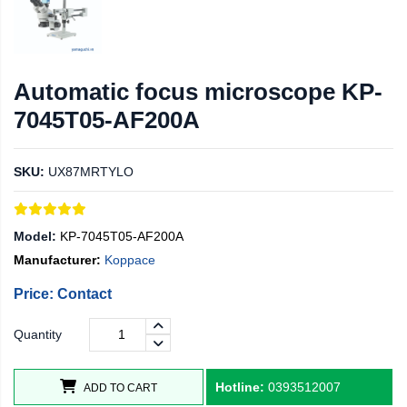
Automatic focus microscope KP-
7045T05-AF200A
SKU:
UX87MRTYLO
Model:
KP-7045T05-AF200A
Manufacturer:
Koppace
Price: Contact
Quantity
Hotline:
0393512007
ADD TO CART