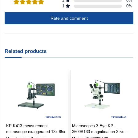
2
0
%
1
0
%
Rate and comment
Related products
KP-K413 measurement
Microscopes 3 Eye KP-
microscope exaggerated 13x-85x
3609B133 magnification 3.5x-
180x