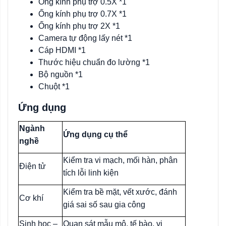
Ống kính phụ trợ 0.5X *1
Ống kính phụ trợ 0.7X *1
Ống kính phụ trợ 2X *1
Camera tự động lấy nét *1
Cáp HDMI *1
Thước hiệu chuẩn đo lường *1
Bộ nguồn *1
Chuột *1
Ứng dụng
Ngành
Ứng dụng cụ thể
nghề
Kiểm tra vi mạch, mối hàn, phân
Điện tử
tích lỗi linh kiện
Kiểm tra bề mặt, vết xước, đánh
Cơ khí
giá sai số sau gia công
Sinh học –
Quan sát mẫu mô, tế bào, vi