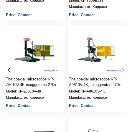
Manufacturer: 
Koppace
Model:
KP-3609B133
Manufacturer: 
Koppace
Price: Contact
Price: Contact
The coaxial microscope KP-
The coaxial microscope KP-
Z6010V-4K exaggerates 270x-
A9610V-4K, exaggerated 270x-
1740x
1740x
Model:
KP-Z6010V-4K
Model:
KP-A9610V-4K
Manufacturer: 
Koppace
Manufacturer: 
Koppace
Price: Contact
Price: Contact