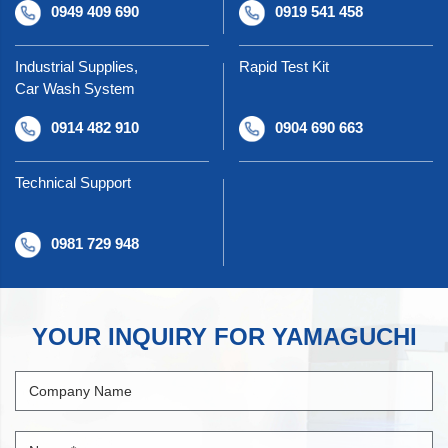
0949 409 690
0919 541 458
Industrial Supplies,
Rapid Test Kit
Car Wash System
0914 482 910
0904 690 663
Technical Support
0981 729 948
YOUR INQUIRY FOR YAMAGUCHI